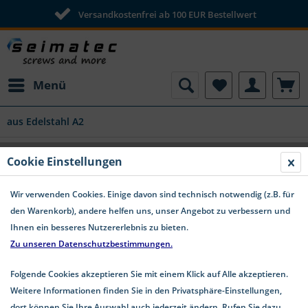
Versandkostenfrei ab 100 EUR Bestellwert
Menü
aus Edelstahl A2
Flachkopfschrauben TX Edelstahl A2 ISO
Cookie Einstellungen
7380-1
Wir verwenden Cookies. Einige davon sind technisch notwendig (z.B. für
den Warenkorb), andere helfen uns, unser Angebot zu verbessern und
Ihnen ein besseres Nutzererlebnis zu bieten.
Zu unseren Datenschutzbestimmungen.
Folgende Cookies akzeptieren Sie mit einem Klick auf Alle akzeptieren.
Weitere Informationen finden Sie in den Privatsphäre-Einstellungen,
dort können Sie Ihre Auswahl auch jederzeit ändern. Rufen Sie dazu