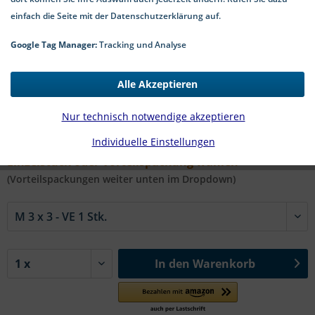
einfach die Seite mit der Datenschutzerklärung auf.
Google Tag Manager:
Tracking und Analyse
0,11 € *
Alle Akzeptieren
*inkl. MwSt.
zzgl. Versandkosten
1-4 Werktage Lieferzeit
Nur technisch notwendige akzeptieren
Individuelle Einstellungen
#ISO 7380-1 A2 TX | Ø x L in mm:
Einzelstück oder Vorteilspackung wählen
(Vorteilspackungen weiter unten im Dropdown)
In den
Warenkorb