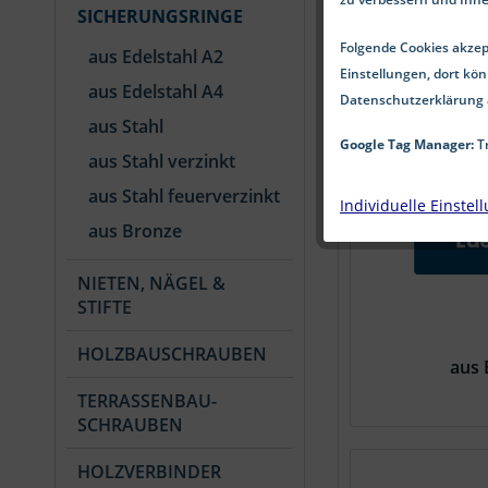
SICHERUNGSRINGE
Folgende Cookies akzept
aus Edelstahl A2
Einstellungen, dort kön
aus Edelstahl A4
Datenschutzerklärung 
aus Stahl
Google Tag Manager:
Tr
aus Stahl verzinkt
aus Stahl feuerverzinkt
Individuelle Einstel
aus Bronze
NIETEN, NÄGEL &
STIFTE
HOLZBAUSCHRAUBEN
aus 
TERRASSENBAU-
SCHRAUBEN
HOLZVERBINDER