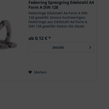
Federring Sprengring Edelstahl A4
Form A DIN 128
Federringe Edelstahl A4 Form A DIN
128 gewölbt Unsere hochwertigen
Federringe aus Edelstahl A4 Form A
DIN 128 gewölbt bieten die ideale
Lösung für eine sichere und
zuverlässige Befestigung. Gefertigt
ab 0,12 € *
nach höchsten Standards
garantieren...
Details
Merken