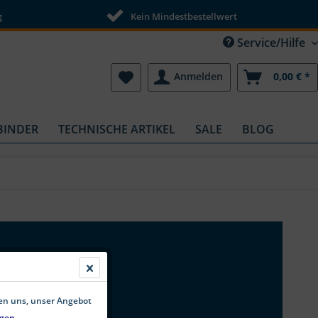
g
Kein Mindestbestellwert
Service/Hilfe
Anmelden
0,00 € *
BINDER
TECHNISCHE ARTIKEL
SALE
BLOG
fen uns, unser Angebot
gen.