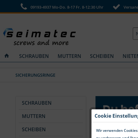
09193-4937 Mo-Do. 8-17 Fr. 8-12:30 Uhr
Versandk
SCHRAUBEN
MUTTERN
SCHEIBEN
NIETE
SICHERUNGSRINGE
SCHRAUBEN
Cookie Einstellu
MUTTERN
SCHEIBEN
Wir verwenden Cookies.
zu verbessern und Ihne