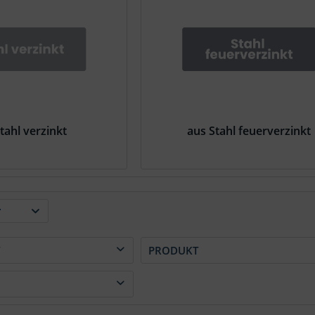
tahl verzinkt
aus Stahl feuerverzinkt
r
T
PRODUKT
Federring
Runddraht-Sprengring