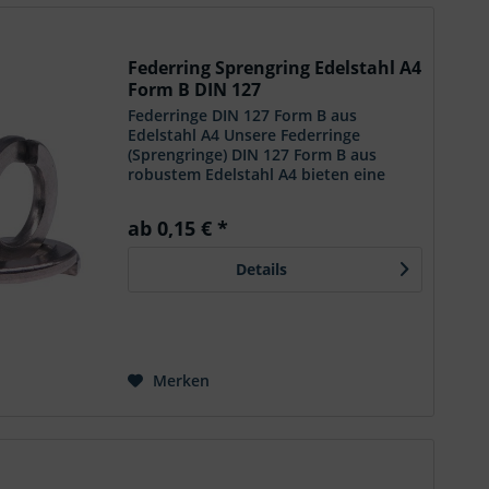
A4
Bronze
Federstahl
Federring Sprengring Edelstahl A4
Form B DIN 127
Stahl
Federringe DIN 127 Form B aus
Stahl 8 DiSP
Edelstahl A4 Unsere Federringe
Stahl feuerverzinkt
(Sprengringe) DIN 127 Form B aus
robustem Edelstahl A4 bieten eine
Stahl verzinkt
zuverlässige Lösung für die Sicherung
von Verbindungen in verschiedenen
ab 0,15 € *
Anwendungen. Mit ihrem speziellen...
Details
Merken