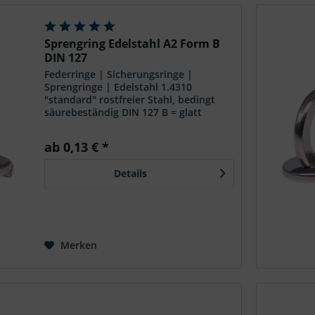
Sicherungsringe
Sperrkantring
ngen
Sprengring
Sprengring Edelstahl A2 Form B
DIN 127
Federringe | Sicherungsringe |
Sprengringe | Edelstahl 1.4310
"standard" rostfreier Stahl, bedingt
säurebeständig DIN 127 B = glatt
Werkstoff: 1.4310
Korrosionsbeständigkeit: relativ hoch
ab 0,13 € *
Optik: metallisch matt, silbrig bis
grau...
Details
Merken