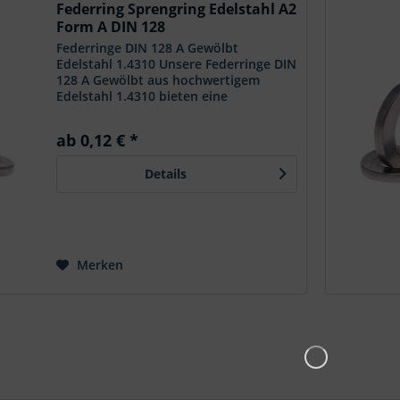
Federring Sprengring Edelstahl A2
Form A DIN 128
Federringe DIN 128 A Gewölbt
Edelstahl 1.4310 Unsere Federringe DIN
128 A Gewölbt aus hochwertigem
Edelstahl 1.4310 bieten eine
zuverlässige Lösung für die Sicherung
von Schraubverbindungen in
ab 0,12 € *
verschiedenen Anwendungen. Mit
ihrem...
Details
Merken