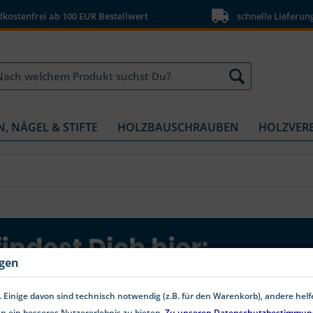
ostenfrei ab 100 EUR Bestellwert
schnelle Lieferun
N, NÄGEL & STIFTE
HOLZBAUSCHRAUBEN
HOLZVER
ngen
 Einige davon sind technisch notwendig (z.B. für den Warenkorb), andere hel
n ein besseres Nutzererlebnis zu bieten.
Zu unseren Datenschutzbestimmun