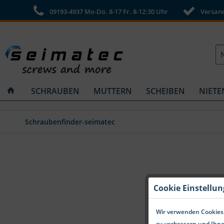
09193-4937 Mo-Do. 8-17 Fr. 8-12:30 Uhr
Versandk
SCHRAUBEN
MUTTERN
SCHEIBEN
NIETE
Schraubenfinder-seimatec
Cookie Einstellu
Wir verwenden Cookies.
zu verbessern und Ihne