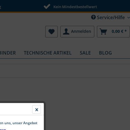
g
Kein Mindestbestellwert
Service/Hilfe
Anmelden
0,00 € *
BINDER
TECHNISCHE ARTIKEL
SALE
BLOG
fen uns, unser Angebot
gen.