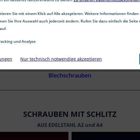
Sechskantschrauben
ieren Sie mit einem Klick auf Alle akzeptieren. Weitere Informationen finden 
Innensechskantschrauben
nen Sie Ihre Auswahl auch jederzeit ändern. Rufen Sie dazu einfach die Seite 
auf.
Innensechsrundschrauben (TX)
acking und Analyse
Holzschrauben
lungen
Nur technisch notwendige akzeptieren
Fensterrahmenschrauben
Blechschrauben
SCHRAUBEN MIT SCHLITZ
AUS EDELSTAHL A2 und A4