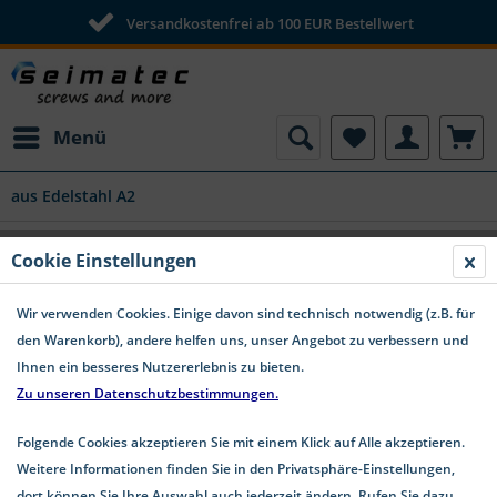
Versandkostenfrei ab 100 EUR Bestellwert
Menü
aus Edelstahl A2
Sprengring Edelstahl A2 Form B DIN 127
Cookie Einstellungen
(
2
)
Wir verwenden Cookies. Einige davon sind technisch notwendig (z.B. für
den Warenkorb), andere helfen uns, unser Angebot zu verbessern und
Ihnen ein besseres Nutzererlebnis zu bieten.
Zu unseren Datenschutzbestimmungen.
Folgende Cookies akzeptieren Sie mit einem Klick auf Alle akzeptieren.
Weitere Informationen finden Sie in den Privatsphäre-Einstellungen,
dort können Sie Ihre Auswahl auch jederzeit ändern. Rufen Sie dazu