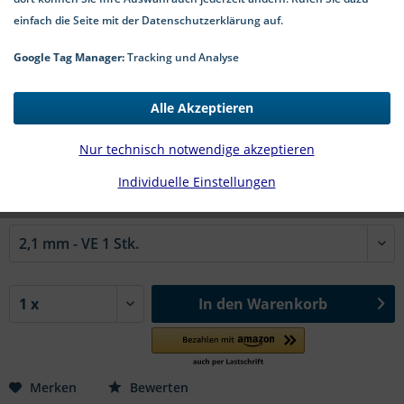
einfach die Seite mit der Datenschutzerklärung auf.
Google Tag Manager:
Tracking und Analyse
0,17 € *
Alle Akzeptieren
*inkl. MwSt.
zzgl. Versandkosten
2-5 Werktage Lieferzeit
Nur technisch notwendige akzeptieren
#DIN 127 1.4310 | d1 in mm:
Individuelle Einstellungen
↓ stückweise / Handelspackung ↓
In den
Warenkorb
Merken
Bewerten