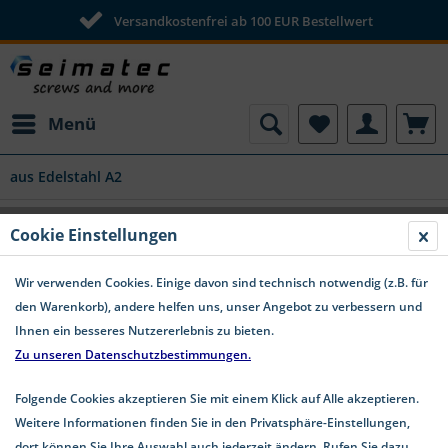
Versandkostenfrei ab 100 EUR Bestellwert
Menü
aus Edelstahl A2
Unterlegscheiben Beilagscheiben A2 DIN
Cookie Einstellungen
433
Wir verwenden Cookies. Einige davon sind technisch notwendig (z.B. für
den Warenkorb), andere helfen uns, unser Angebot zu verbessern und
Ihnen ein besseres Nutzererlebnis zu bieten.
Zu unseren Datenschutzbestimmungen.
Folgende Cookies akzeptieren Sie mit einem Klick auf Alle akzeptieren.
Weitere Informationen finden Sie in den Privatsphäre-Einstellungen,
dort können Sie Ihre Auswahl auch jederzeit ändern. Rufen Sie dazu