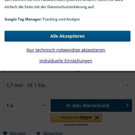
einfach die Seite mit der Datenschutzerklärung auf.
Google Tag Manager:
Tracking und Analyse
0,11 € *
Alle Akzeptieren
*inkl. MwSt.
zzgl. Versandkosten
2-5 Werktage Lieferzeit
Nur technisch notwendige akzeptieren
Individuelle Einstellungen
#DIN 433 A2 | Ø in mm:
↓ stückweise / Handelspackung ↓
In den
Warenkorb
Merken
Bewerten