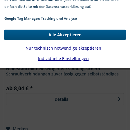
einfach die Seite mit der Datenschutzerklärung auf.
Google Tag Manager:
Tracking und Analyse
Alle Akzeptieren
SCHNORR Sperrzahnscheiben Federstahl blank
Nur technisch notwendige akzeptieren
Form S
Sperrzahnscheiben SCHNORR S beidseitig gezahnt aus
Individuelle Einstellungen
Federstahl Sperrzahnscheiben nach SCHNORR S aus
Federstahl mit beidseitiger Verzahnung sichern
Schraubverbindungen zuverlässig gegen selbstständiges
Lösen. Die Zähne greifen beim...
ab 8,04 € *
Details
Merken