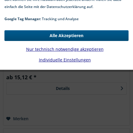
einfach die Seite mit der Datenschutzerklärung auf.
Google Tag Manager:
Tracking und Analyse
DIN 443 Verschlussdeckel zum eindrücken Stahl
Alle Akzeptieren
DIN 443 Verschlussdeckel zum Eindrücken aus Stahl Diese
Nur technisch notwendige akzeptieren
Verschlussdeckel nach DIN 443 aus Stahl eignen sich zum
Verschließen von Bohrungen und Öffnungen in
Individuelle Einstellungen
verschiedenen technischen Anwendungen. Die Ausführung
zum Eindrücken unterstützt...
ab 15,12 € *
Details
Merken