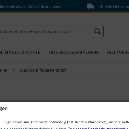
ostenfrei ab 100 EUR Bestellwert
schnelle Lieferun
N, NÄGEL & STIFTE
HOLZBAUSCHRAUBEN
HOLZVER
en-Ø
aus Stahl feuerverzinkt
DIN 125 Beilagscheiben Stahl
ngen
feuerverzinkt Form A 140 HV
Beilagscheiben DIN 125 Form A Stahl
 Einige davon sind technisch notwendig (z.B. für den Warenkorb), andere hel
feuerverzinkt 140 HV Beilagscheiben
nach DIN 125 Form A aus Stahl
n ein besseres Nutzererlebnis zu bieten.
Zu unseren Datenschutzbestimmun