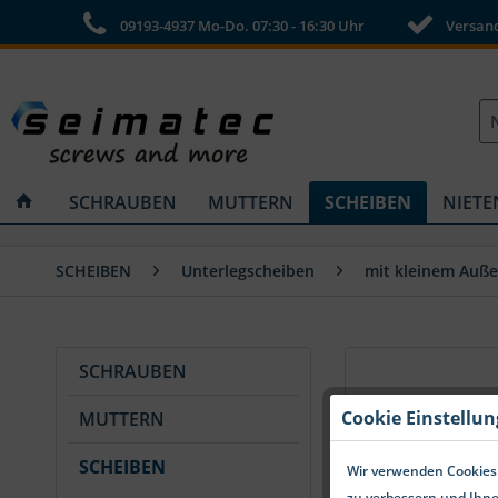
09193-4937 Mo-Do. 07:30 - 16:30 Uhr
Versandk
SCHRAUBEN
MUTTERN
SCHEIBEN
NIETE
SCHEIBEN
Unterlegscheiben
mit kleinem Auß
SCHRAUBEN
Cookie Einstellu
MUTTERN
SCHEIBEN
Wir verwenden Cookies.
zu verbessern und Ihne