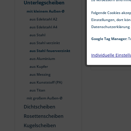
Unterlegscheiben
mit kleinem Außen-Ø
Folgende Cookies akzept
aus Edelstahl A2
Einstellungen, dort kön
Datenschutzerklärung 
aus Edelstahl A4
aus Stahl
Google Tag Manager:
Tr
aus Stahl verzinkt
aus Stahl feuerverzinkt
Individuelle Einstel
aus Aluminium
aus Kupfer
aus Messing
aus Kunststoff (PA)
aus Titan
mit großem Außen-Ø
Dichtscheiben
Rosettenscheiben
Kugelscheiben