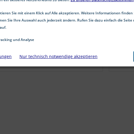
feuerverzinkt mit 140 HV werden zur
Verteilung der Last unter Schrauben
ieren Sie mit einem Klick auf Alle akzeptieren. Weitere Informationen finden 
und Muttern eingesetzt. Sie schützen
ab 2,20 € *
nen Sie Ihre Auswahl auch jederzeit ändern. Rufen Sie dazu einfach die Seite 
die Oberfläche und sorgen...
auf.
Details
acking und Analyse
lungen
Nur technisch notwendige akzeptieren
Merken