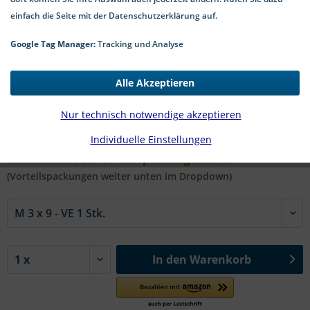
einfach die Seite mit der Datenschutzerklärung auf.
Google Tag Manager:
Tracking und Analyse
0,35 € *
Alle Akzeptieren
*inkl. MwSt.
zzgl. Versandkosten
2-5 Werktage Lieferzeit
Nur technisch notwendige akzeptieren
Individuelle Einstellungen
#Art. 1023 | Ø x l in mm:
Einzelstück oder Vorteilspackung wählen
(Vorteilspackungen weiter unten im Dropdown)
In den
Warenkorb