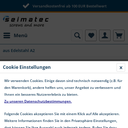
Versandkostenfrei ab 100 EUR Bestellwert
Menü
aus Edelstahl A2
Einnietmutter standard Senkkopf
Cookie Einstellungen
Edelstahl A2
Wir verwenden Cookies. Einige davon sind technisch notwendig (z.B. für
den Warenkorb), andere helfen uns, unser Angebot zu verbessern und
Ihnen ein besseres Nutzererlebnis zu bieten.
Zu unseren Datenschutzbestimmungen.
Folgende Cookies akzeptieren Sie mit einem Klick auf Alle akzeptieren.
Weitere Informationen finden Sie in den Privatsphäre-Einstellungen,
dort können Sie Ihre Auswahl auch jederzeit ändern. Rufen Sie dazu