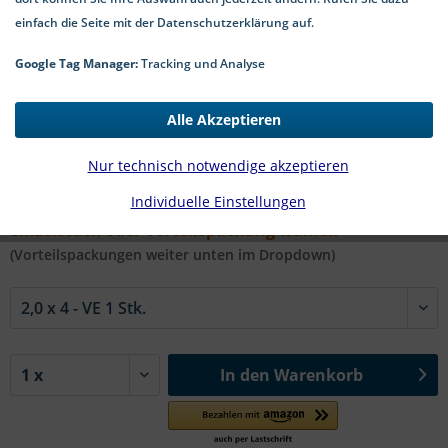
einfach die Seite mit der Datenschutzerklärung auf.
Google Tag Manager:
Tracking und Analyse
0,21 € *
Alle Akzeptieren
*inkl. MwSt.
zzgl. Versandkosten
1-4 Werktage Lieferzeit
Nur technisch notwendige akzeptieren
Individuelle Einstellungen
#9090 A2 TX SW | Ø x L in mm:
Einzelstück oder Vorteilspackung wählen
(Vorteilspackungen weiter unten im Dropdown)
In den
Warenkorb