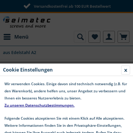
Versandkostenfrei ab 100 EUR Bestellwert
Menü
aus Edelstahl A2
Selbstschneidende Schrauben für
Cookie Einstellungen
Kunststoffe Senkkopf TX Edelstahl A2
Wir verwenden Cookies. Einige davon sind technisch notwendig (z.B. für
den Warenkorb), andere helfen uns, unser Angebot zu verbessern und
Ihnen ein besseres Nutzererlebnis zu bieten.
Zu unseren Datenschutzbestimmungen.
Folgende Cookies akzeptieren Sie mit einem Klick auf Alle akzeptieren.
Weitere Informationen finden Sie in den Privatsphäre-Einstellungen,
dort können Sie Ihre Auswahl auch jederzeit ändern. Rufen Sie dazu