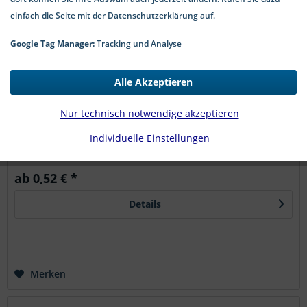
einfach die Seite mit der Datenschutzerklärung auf.
Google Tag Manager:
Tracking und Analyse
Ölablassschraube Verschlussschraube A2 ISK
Alle Akzeptieren
Kegelgewinde metrisch DIN 906
Verschlussschraube DIN 906 Edelstahl A2 Innensechskant
Nur technisch notwendige akzeptieren
Kegelgewinde Die Verschlussschraube nach DIN 906 aus
Edelstahl A2 mit Innensechskant und Kegelgewinde ist für
Individuelle Einstellungen
das sichere Abdichten von Gewindebohrungen in
fluidführenden Systemen...
ab 0,52 € *
Details
Merken