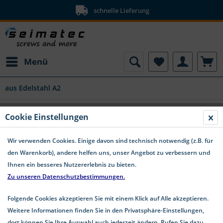
schnelle Lieferung
Menü
aus Edelstahl A2
Selbstschneidende Schrauben für
Cookie Einstellungen
Kunststoffe Linsenkopf TX Edelstahl A2
Wir verwenden Cookies. Einige davon sind technisch notwendig (z.B. für
den Warenkorb), andere helfen uns, unser Angebot zu verbessern und
Ihnen ein besseres Nutzererlebnis zu bieten.
Zu unseren Datenschutzbestimmungen.
Folgende Cookies akzeptieren Sie mit einem Klick auf Alle akzeptieren.
Weitere Informationen finden Sie in den Privatsphäre-Einstellungen,
dort können Sie Ihre Auswahl auch jederzeit ändern. Rufen Sie dazu