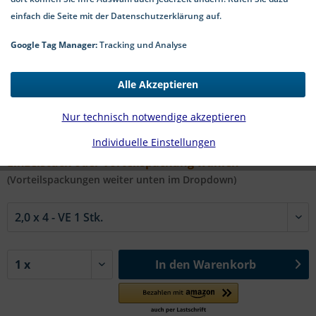
einfach die Seite mit der Datenschutzerklärung auf.
Google Tag Manager:
Tracking und Analyse
0,27 € *
Alle Akzeptieren
*inkl. MwSt.
zzgl. Versandkosten
1-4 Werktage Lieferzeit
Nur technisch notwendige akzeptieren
Individuelle Einstellungen
#Art. 9091 A2 | Ø x L in mm:
Einzelstück oder Vorteilspackung wählen
(Vorteilspackungen weiter unten im Dropdown)
In den
Warenkorb