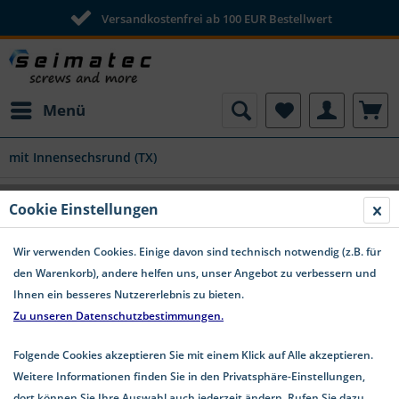
Versandkostenfrei ab 100 EUR Bestellwert
Menü
mit Innensechsrund (TX)
Linsenkopf Blechschrauben mit
Cookie Einstellungen
Innensechsrund TX Edelstahl A4 ISO
14585
Wir verwenden Cookies. Einige davon sind technisch notwendig (z.B. für
den Warenkorb), andere helfen uns, unser Angebot zu verbessern und
Ihnen ein besseres Nutzererlebnis zu bieten.
Zu unseren Datenschutzbestimmungen.
Folgende Cookies akzeptieren Sie mit einem Klick auf Alle akzeptieren.
Weitere Informationen finden Sie in den Privatsphäre-Einstellungen,
dort können Sie Ihre Auswahl auch jederzeit ändern. Rufen Sie dazu