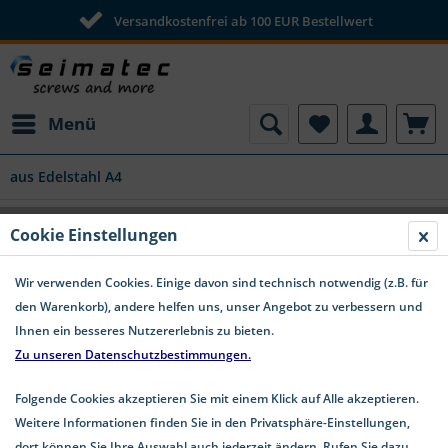
Versandkostenfrei ab 100 EUR Bestellwert
Menü
aus Edelstahl A4
Hutmuttern Edelstahl A4 DIN 1587 hohe
Cookie Einstellungen
Form
Wir verwenden Cookies. Einige davon sind technisch notwendig (z.B. für
den Warenkorb), andere helfen uns, unser Angebot zu verbessern und
Ihnen ein besseres Nutzererlebnis zu bieten.
Zu unseren Datenschutzbestimmungen.
Folgende Cookies akzeptieren Sie mit einem Klick auf Alle akzeptieren.
Weitere Informationen finden Sie in den Privatsphäre-Einstellungen,
dort können Sie Ihre Auswahl auch jederzeit ändern. Rufen Sie dazu