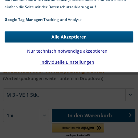
einfach die Seite mit der Datenschutzerklärung auf.
Google Tag Manager:
Tracking und Analyse
0,10 € *
Alle Akzeptieren
*inkl. MwSt.
zzgl. Versandkosten
2-5 Werktage Lieferzeit
Nur technisch notwendige akzeptieren
Individuelle Einstellungen
#DIN 1587 A4 | Ø in mm:
Einzelstück oder Vorteilspackung wählen
(Vorteilspackungen weiter unten im Dropdown)
In den
Warenkorb