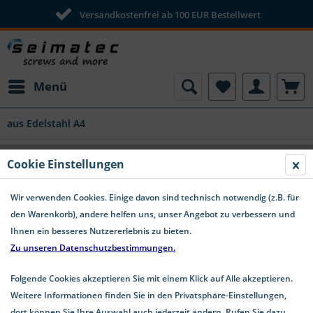
Versandkostenfrei ab 100 EUR Bestellwert
Menü
aus Edelstahl A4
Flachrundschraube Vollgewinde
Cookie Einstellungen
Edelstahl A4 DIN 603
Wir verwenden Cookies. Einige davon sind technisch notwendig (z.B. für
den Warenkorb), andere helfen uns, unser Angebot zu verbessern und
Ihnen ein besseres Nutzererlebnis zu bieten.
Zu unseren Datenschutzbestimmungen.
Folgende Cookies akzeptieren Sie mit einem Klick auf Alle akzeptieren.
Weitere Informationen finden Sie in den Privatsphäre-Einstellungen,
dort können Sie Ihre Auswahl auch jederzeit ändern. Rufen Sie dazu