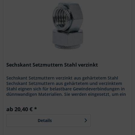
Sechskant Setzmuttern Stahl verzinkt
Sechskant Setzmuttern verzinkt aus gehärtetem Stahl
Sechskant Setzmuttern aus gehärtetem und verzinktem
Stahl eignen sich für belastbare Gewindeverbindungen in
dünnwandigen Materialien. Sie werden eingesetzt, um ein
dauerhaftes Innengewinde zu schaffen und sorgen für eine
stabile, sichere Verbindung. Eigenschaften Gehärteter
ab 20,40 € *
Stahl für hohe Belastbarkeit Sechskantform für sicheren
Halt im Material Verzinkte Oberfläche für
Details
Korrosionsschutz Einsatzbereiche Geeignet für
Metallbau,...