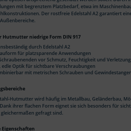
ungen mit begrenztem Platzbedarf, etwa im Maschinenbau
hlkonstruktionen. Der rostfreie Edelstahl A2 garantiert ein
 Außenbereiche.
er Hutmutter niedrige Form DIN 917
nsbeständig durch Edelstahl A2
Bauform für platzsparende Anwendungen
 Schraubenenden vor Schmutz, Feuchtigkeit und Verletzun
 edle Optik für sichtbare Verschraubungen
ombinierbar mit metrischen Schrauben und Gewindestange
sbereiche
stahl-Hutmutter wird häufig im Metallbau, Geländerbau, M
 Dank ihrer flachen Form eignet sie sich besonders für sic
 gleichermaßen gefragt sind.
 Eigenschaften