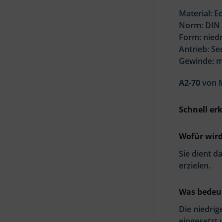
Material: E
Norm: DIN
Form: nied
Antrieb: S
Gewinde: m
A2-70
von 
Schnell erk
Wofür wird
Sie dient 
erzielen.
Was bedeut
Die niedrig
eingesetzt