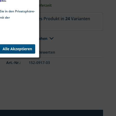
2-5 Werktage Lieferzeit
Sie in den Privatsphäre-
mit der
Aktuell ist dieses Produkt in
24
Varianten
erhältlich.
Alle Varianten ansehen
Alle Akzeptieren
Merken
Bewerten
Art.-Nr.:
152-0917-03