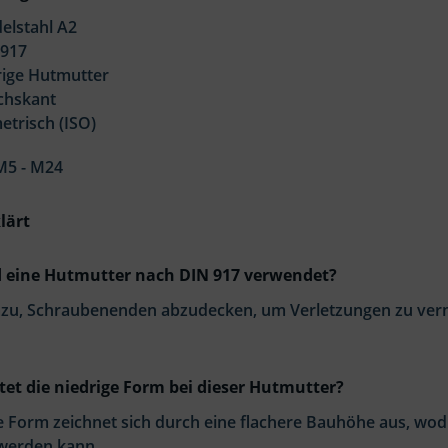
delstahl A2
 917
rige Hutmutter
echskant
etrisch (ISO)
M5 - M24
lärt
 eine Hutmutter nach DIN 917 verwendet?
dazu, Schraubenenden abzudecken, um Verletzungen zu ver
et die niedrige Form bei dieser Hutmutter?
e Form zeichnet sich durch eine flachere Bauhöhe aus, wod
 werden kann.