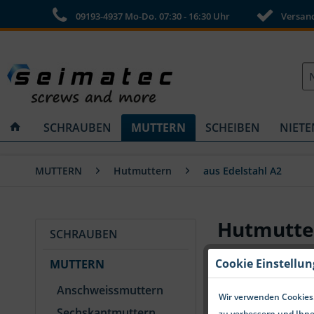
09193-4937 Mo-Do. 07:30 - 16:30 Uhr
Versandk
SCHRAUBEN
MUTTERN
SCHEIBEN
NIETE
MUTTERN
Hutmuttern
aus Edelstahl A2
Hutmutter
SCHRAUBEN
Cookie Einstellu
MUTTERN
Anschweissmuttern
Wir verwenden Cookies.
Sechskantmuttern
zu verbessern und Ihne