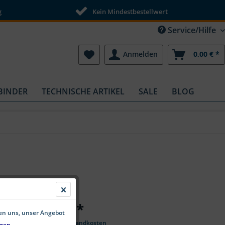
g
Kein Mindestbestellwert
Service/Hilfe
Anmelden
0,00 € *
BINDER
TECHNISCHE ARTIKEL
SALE
BLOG
ab 0,10 € *
fen uns, unser Angebot
*inkl. MwSt.
zzgl. Versandkosten
gen.