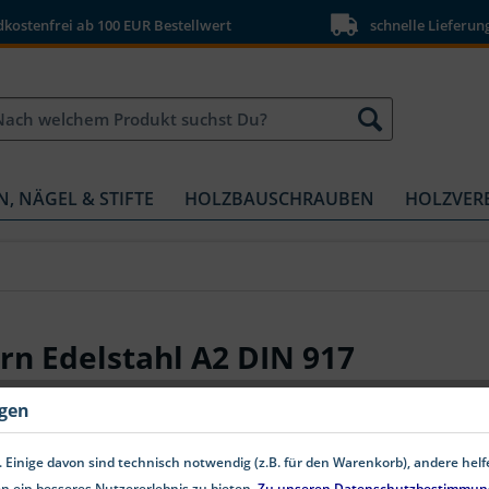
ostenfrei ab 100 EUR Bestellwert
schnelle Lieferun
N, NÄGEL & STIFTE
HOLZBAUSCHRAUBEN
HOLZVER
n Edelstahl A2 DIN 917
ngen
 Einige davon sind technisch notwendig (z.B. für den Warenkorb), andere hel
n ein besseres Nutzererlebnis zu bieten.
Zu unseren Datenschutzbestimmun