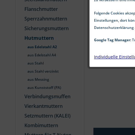
Flanschmutter
Folgende Cookies akzept
Sperrzahnmuttern
Einstellungen, dort kön
Datenschutzerklärung 
Sicherungsmuttern
Hutmuttern
Google Tag Manager:
Tr
aus Edelstahl A2
aus Edelstahl A4
Individuelle Einstel
aus Stahl
aus Stahl verzinkt
aus Messing
aus Kunststoff (PA)
Verbindungsmuffen
Vierkantmuttern
Setzmuttern (KALEI)
Kombimuttern