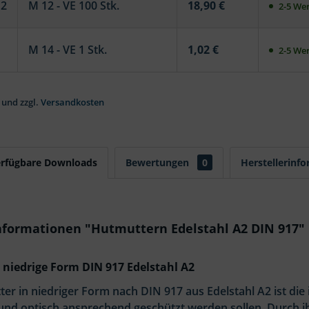
12
M 12 - VE 100 Stk.
18,90 €
2-5 Wer
M 14 - VE 1 Stk.
1,02 €
2-5 Wer
 und zzgl.
Versandkosten
erfügbare Downloads
Bewertungen
0
Herstellerinf
nformationen "Hutmuttern Edelstahl A2 DIN 917"
niedrige Form DIN 917 Edelstahl A2
er in niedriger Form nach DIN 917 aus Edelstahl A2 ist di
nd optisch ansprechend geschützt werden sollen. Durch ih