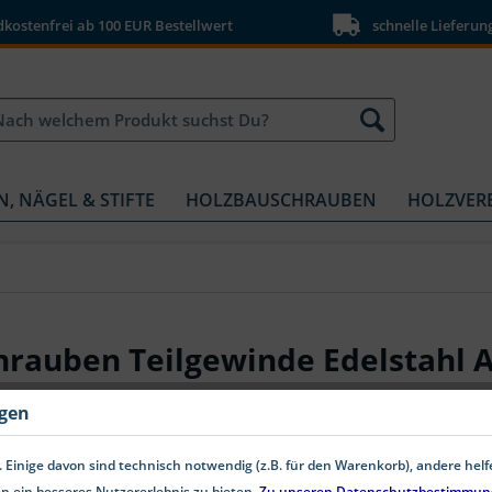
ostenfrei ab 100 EUR Bestellwert
schnelle Lieferun
N, NÄGEL & STIFTE
HOLZBAUSCHRAUBEN
HOLZVER
hrauben Teilgewinde Edelstahl 
ngen
 Einige davon sind technisch notwendig (z.B. für den Warenkorb), andere hel
n ein besseres Nutzererlebnis zu bieten.
Zu unseren Datenschutzbestimmun