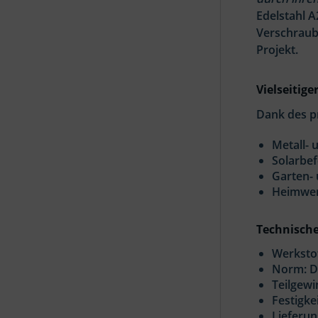
Edelstahl 
Verschraub
Projekt.
Vielseitige
Dank des p
Metall-
Solarbe
Garten-
Heimwer
Technisch
Werkstof
Norm: DI
Teilgewi
Festigke
Lieferun