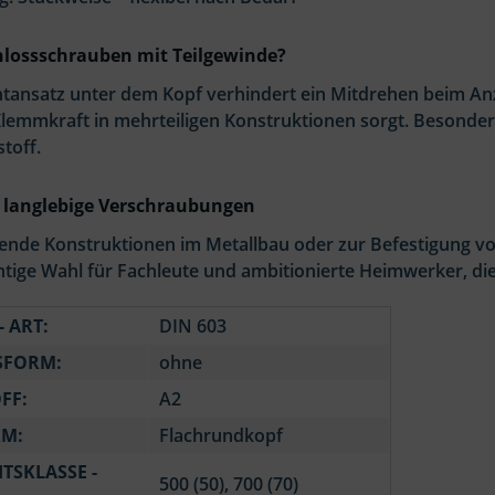
lossschrauben mit Teilgewinde?
ntansatz unter dem Kopf verhindert ein Mitdrehen beim An
lemmkraft in mehrteiligen Konstruktionen sorgt. Besonders
toff.
r langlebige Verschraubungen
gende Konstruktionen im Metallbau oder zur Befestigung v
chtige Wahl für Fachleute und ambitionierte Heimwerker, die
- ART:
DIN 603
SFORM:
ohne
FF:
A2
M:
Flachrundkopf
ITSKLASSE -
500 (50), 700 (70)