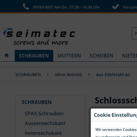
09193-4937 Mo-Do. 07:30 - 16:30 Uhr
Versandk
SCHRAUBEN
MUTTERN
SCHEIBEN
NIETE
SCHRAUBEN
ohne Antrieb
aus Edelstahl A2
Schlosssc
SCHRAUBEN
SPAX-Schrauben
Cookie Einstellu
Aussensechskant
Wir verwenden Cookies.
Innensechskant
zu verbessern und Ihne