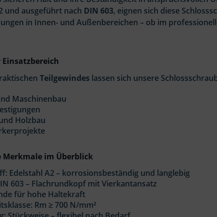
A2 und ausgeführt nach
DIN 603
, eignen sich diese Schloss
ungen in Innen- und Außenbereichen – ob im professionel
r Einsatzbereich
raktischen
Teilgewindes
lassen sich unsere Schlossschraube
 und Maschinenbau
festigungen
 und Holzbau
kerprojekte
e Merkmale im Überblick
f: Edelstahl A2 – korrosionsbeständig und langlebig
N 603 – Flachrundkopf mit Vierkantansatz
nde für hohe Haltekraft
itsklasse: Rm ≥ 700 N/mm²
g: Stückweise – flexibel nach Bedarf