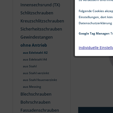
Innensechsrund (TX)
Folgende Cookies akzept
Schlitzschrauben
Einstellungen, dort kön
Kreuzschlitzschrauben
Datenschutzerklärung 
Sicherheitsschrauben
Google Tag Manager:
Tr
Gewindestangen
ohne Antrieb
Individuelle Einstel
aus Edelstahl A2
aus Edelstahl A4
aus Stahl
aus Stahl verzinkt
aus Stahl feuerverzinkt
aus Messing
Blechschrauben
Bohrschrauben
Fassadenschrauben