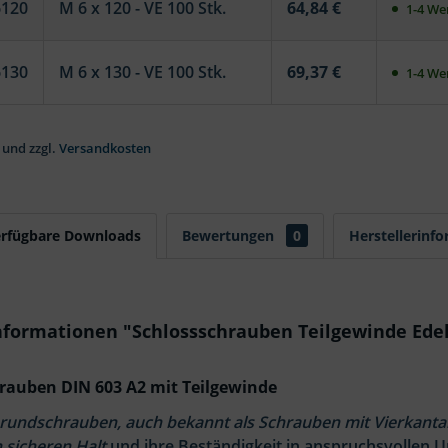
6120
M 6 x 120 - VE 100 Stk.
64,84 €
1-4 Wer
6130
M 6 x 130 - VE 100 Stk.
69,37 €
1-4 Wer
 und zzgl.
Versandkosten
erfügbare Downloads
Bewertungen
0
Herstellerinf
formationen "Schlossschrauben Teilgewinde Edel
rauben DIN 603 A2 mit Teilgewinde
rundschrauben, auch bekannt als Schrauben mit Vierkanta
 sicheren Halt
und ihre Beständigkeit in anspruchsvollen 