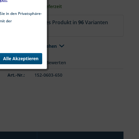
1-4 Werktage Lieferzeit
Sie in den Privatsphäre-
mit der
Aktuell ist dieses Produkt in
96
Varianten
erhältlich.
Alle Varianten ansehen
Alle Akzeptieren
Merken
Bewerten
Art.-Nr.:
152-0603-650