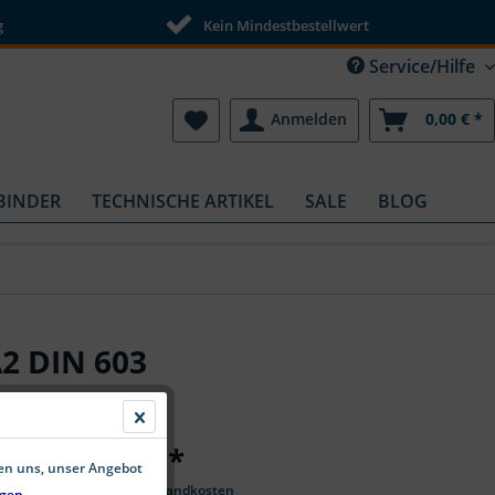
g
Kein Mindestbestellwert
Service/Hilfe
Anmelden
0,00 € *
BINDER
TECHNISCHE ARTIKEL
SALE
BLOG
A2 DIN 603
ab 0,83 € *
fen uns, unser Angebot
*inkl. MwSt.
zzgl. Versandkosten
gen.