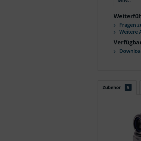
MIN.:
Weiterfüh
Fragen z
Weitere A
Verfügba
Download
Zubehör
5