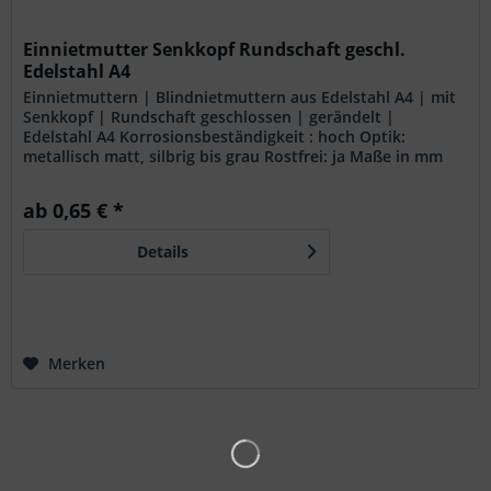
Einnietmutter Senkkopf Rundschaft geschl.
Edelstahl A4
Einnietmuttern | Blindnietmuttern aus Edelstahl A4 | mit
Senkkopf | Rundschaft geschlossen | gerändelt |
Edelstahl A4 Korrosionsbeständigkeit : hoch Optik:
metallisch matt, silbrig bis grau Rostfrei: ja Maße in mm
Merkmale: - Senkkopf - Rundschaft - gerändelt -
geschlossen Anwendung: Blindnietmuttern mit
ab 0,65 € *
gerändeltem Rundschaft werden dort verwendet, wo ein
Einsatz bzw. eine Anwendung mit einem Sechskantschaft
Details
nicht möglich ist. Diese Rändelung gibt eine zusätzliche
Verdrehsicherung bei harten...
Merken