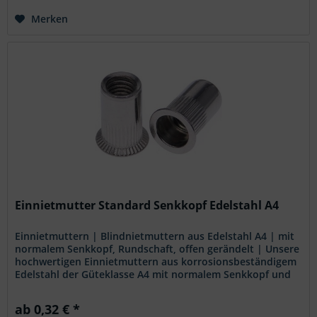
Merken
Einnietmutter Standard Senkkopf Edelstahl A4
Einnietmuttern | Blindnietmuttern aus Edelstahl A4 | mit
normalem Senkkopf, Rundschaft, offen gerändelt | Unsere
hochwertigen Einnietmuttern aus korrosionsbeständigem
Edelstahl der Güteklasse A4 mit normalem Senkkopf und
offen gerändeltem Rundschaft sind die ideale Lösung für
vielfältige Anforderungen in der Befestigungstechnik. Ihre
ab 0,32 € *
Robustheit und Vielseitigkeit machen sie zur perfekten