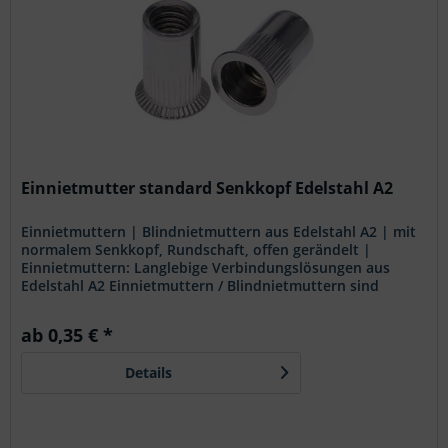
Einnietmutter standard Senkkopf Edelstahl A2
Einnietmuttern | Blindnietmuttern aus Edelstahl A2 | mit
normalem Senkkopf, Rundschaft, offen gerändelt |
Einnietmuttern: Langlebige Verbindungslösungen aus
Edelstahl A2 Einnietmuttern / Blindnietmuttern sind
vielseitige und zuverlässige Befestigungselemente, die in
zahlreichen Anwendungen Verwendung finden. Unsere
ab 0,35 € *
Edelstahl A2 Einnietmuttern zeichnen sich durch ihre hohe
Qualität und Haltbarkeit aus. Diese Einnietmuttern sind
Details
mit einem normalen Senkkopf und einem offenen
gerändelten...