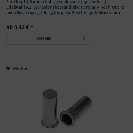
Senkkopf | Rundschaft geschlossen | gerändelt |
Edelstahl A2 Korrosionsbeständigkeit : relativ hoch Optik:
metallisch matt, silbrig bis grau Rostfrei: ja Maße in mm
Merkmale: - Senkkopf - Rundschaft - gerändelt -
geschlossen Anwendung: Blindnietmuttern mit
ab 0,42 € *
gerändeltem Rundschaft werden dort verwendet, wo ein
Einsatz bzw. eine Anwendung mit einem Sechskantschaft
Details
nicht möglich ist. Diese Rändelung gibt eine zusätzliche
Verdrehsicherung...
Merken