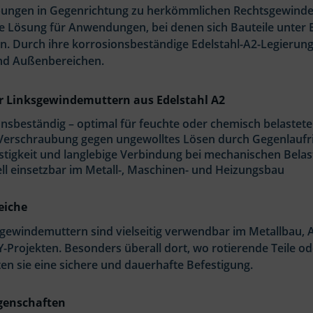
ungen in Gegenrichtung zu herkömmlichen Rechtsgewinden 
ge Lösung für Anwendungen, bei denen sich Bauteile unter
n. Durch ihre korrosionsbeständige Edelstahl-A2-Legierung
und Außenbereichen.
er Linksgewindemuttern aus Edelstahl A2
onsbeständig – optimal für feuchte oder chemisch belast
 Verschraubung gegen ungewolltes Lösen durch Gegenlaufr
tigkeit und langlebige Verbindung bei mechanischen Bela
ll einsetzbar im Metall-, Maschinen- und Heizungsbau
eiche
sgewindemuttern sind vielseitig verwendbar im Metallbau
Y-Projekten. Besonders überall dort, wo rotierende Teile 
en sie eine sichere und dauerhafte Befestigung.
genschaften