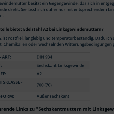
gewindemutter besitzt ein Gegengewinde, das sich in entg
nde dreht. Sie lässt sich daher nur mit entsprechendem L
n.
teile bietet Edelstahl A2 bei Linksgewindemuttern?
2 ist rostfrei, langlebig und temperaturbeständig. Dadurch
it, Chemikalien oder wechselnden Witterungsbedingungen g
- ART:
DIN 934
:
Sechskant-Linksgewinde
FF:
A2
ITSKLASSE -
700 (70)
SFORM:
Außensechskant
rende Links zu "Sechskantmuttern mit Linksgewi