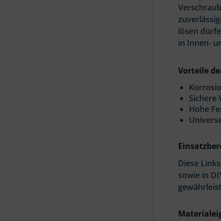
Verschraub
zuverlässi
lösen dürfe
in Innen- 
Vorteile d
Korrosi
Sichere
Hohe Fes
Universe
Einsatzber
Diese Link
sowie in DI
gewährleist
Materialei