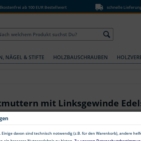
ostenfrei ab 100 EUR Bestellwert
schnelle Lieferun
N, NÄGEL & STIFTE
HOLZBAUSCHRAUBEN
HOLZVER
muttern mit Linksgewinde Edel
ngen
 Einige davon sind technisch notwendig (z.B. für den Warenkorb), andere hel
n ein besseres Nutzererlebnis zu bieten.
Zu unseren Datenschutzbestimmun