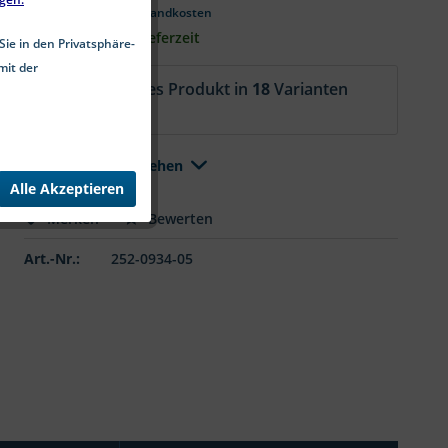
*inkl. MwSt.
zzgl. Versandkosten
2-5 Werktage Lieferzeit
Sie in den Privatsphäre-
mit der
Aktuell ist dieses Produkt in
18
Varianten
erhältlich.
Alle Varianten ansehen
Alle Akzeptieren
Merken
Bewerten
Art.-Nr.:
252-0934-05