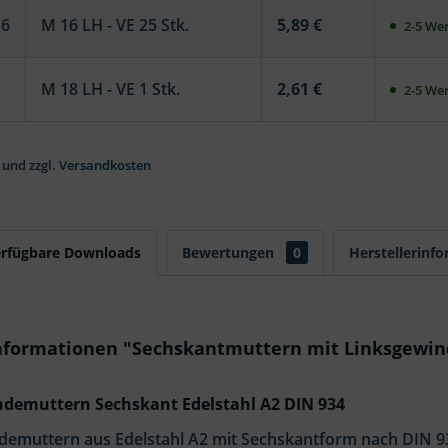
16
M 16 LH - VE 25 Stk.
5,89 €
2-5 Wer
M 18 LH - VE 1 Stk.
2,61 €
2-5 Wer
 und zzgl.
Versandkosten
erfügbare Downloads
Bewertungen
0
Herstellerinf
nformationen "Sechskantmuttern mit Linksgewind
demuttern Sechskant Edelstahl A2 DIN 934
demuttern aus Edelstahl A2 mit Sechskantform nach DIN 93