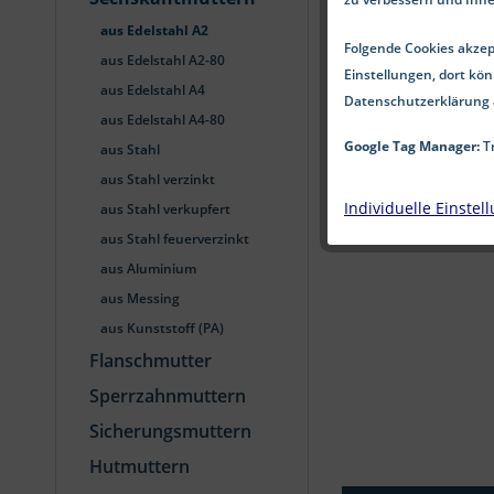
aus Edelstahl A2
Folgende Cookies akzept
aus Edelstahl A2-80
Einstellungen, dort kön
aus Edelstahl A4
Datenschutzerklärung 
aus Edelstahl A4-80
Google Tag Manager:
Tr
aus Stahl
aus Stahl verzinkt
Individuelle Einstel
aus Stahl verkupfert
aus Stahl feuerverzinkt
aus Aluminium
aus Messing
aus Kunststoff (PA)
Flanschmutter
Sperrzahnmuttern
Sicherungsmuttern
Hutmuttern