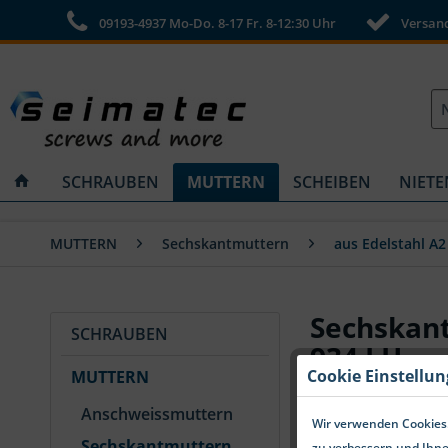
09193-4937 Mo-Do. 8-17 Fr. 8-12:30 Uhr
Versandk
SCHRAUBEN
MUTTERN
SCHEIBEN
NIETE
MUTTERN
Sechskantmuttern
aus Edelstahl A2
Sechskant
SCHRAUBEN
934 LH
Cookie Einstellu
MUTTERN
Anschweissmuttern
Wir verwenden Cookies.
Sechskantmuttern
zu verbessern und Ihne