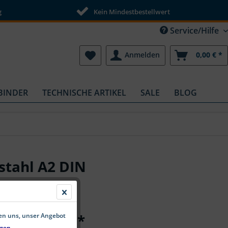
g
Kein Mindestbestellwert
Service/Hilfe
Anmelden
0,00 € *
BINDER
TECHNISCHE ARTIKEL
SALE
BLOG
stahl A2 DIN
ab 0,14 € *
fen uns, unser Angebot
gen.