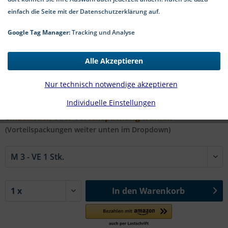
einfach die Seite mit der Datenschutzerklärung auf.
Google Tag Manager:
Tracking und Analyse
0,11 € *
Alle Akzeptieren
*inkl. MwSt.
zzgl. Versandkosten
2-5 Werktage Lieferzeit
Nur technisch notwendige akzeptieren
Individuelle Einstellungen
#DIN 929 A2 | Ø in mm:
Einzelstück oder Vorteilspackung wählen
(Vorteilspackungen weiter unten im Dropdown)
In den
Warenkorb