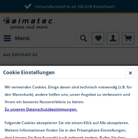
Versandkostenfrei ab 100 EUR Bestellwert
Menü
aus Edelstahl A2
Schweißmutter aus Edelstahl A2
Cookie Einstellungen
Sechskant DIN 929
Wir verwenden Cookies. Einige davon sind technisch notwendig (z.B. für
den Warenkorb), andere helfen uns, unser Angebot zu verbessern und
Ihnen ein besseres Nutzererlebnis zu bieten.
Zu unseren Datenschutzbestimmungen.
Folgende Cookies akzeptieren Sie mit einem Klick auf Alle akzeptieren.
Weitere Informationen finden Sie in den Privatsphäre-Einstellungen,
dort können Sie Ihre Auswahl auch jederzeit ändern. Rufen Sie dazu