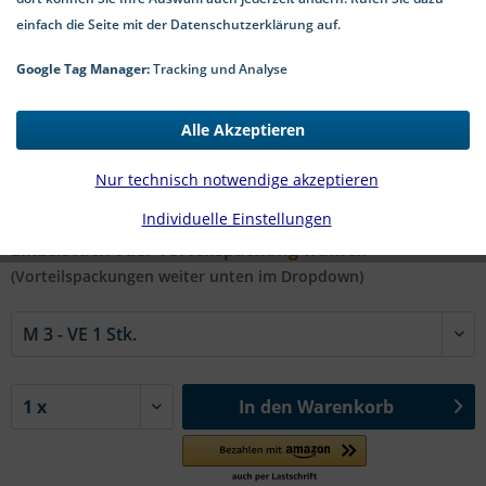
einfach die Seite mit der Datenschutzerklärung auf.
Google Tag Manager:
Tracking und Analyse
0,10 € *
Alle Akzeptieren
*inkl. MwSt.
zzgl. Versandkosten
2-5 Werktage Lieferzeit
Nur technisch notwendige akzeptieren
Individuelle Einstellungen
#DIN 929 A4 | Ø in mm:
Einzelstück oder Vorteilspackung wählen
(Vorteilspackungen weiter unten im Dropdown)
In den
Warenkorb