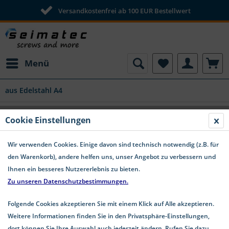
Versandkostenfrei ab 100 EUR Bestellwert
Menü
aus Edelstahl A4
Schweißmutter aus Edelstahl A4
Cookie Einstellungen
Sechskant DIN 929
Wir verwenden Cookies. Einige davon sind technisch notwendig (z.B. für
den Warenkorb), andere helfen uns, unser Angebot zu verbessern und
Ihnen ein besseres Nutzererlebnis zu bieten.
Zu unseren Datenschutzbestimmungen.
Folgende Cookies akzeptieren Sie mit einem Klick auf Alle akzeptieren.
Weitere Informationen finden Sie in den Privatsphäre-Einstellungen,
dort können Sie Ihre Auswahl auch jederzeit ändern. Rufen Sie dazu