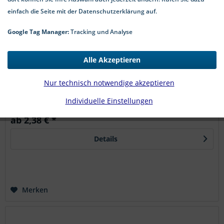
einfach die Seite mit der Datenschutzerklärung auf.
Google Tag Manager:
Tracking und Analyse
Ringschraube Ösenschraube Edelstahl A2 DIN 580
Alle Akzeptieren
Ringschrauben aus Edelstahl A2, nach DIN 580 , in
geschmiedeter Ausführung, zeichnen sich durch ihre hohe
Nur technisch notwendige akzeptieren
Festigkeit, Korrosionsbeständigkeit und vielseitige
Verwendbarkeit aus. Diese hochwertigen Ringschrauben
Individuelle Einstellungen
sind aus rostfreiem...
ab 2,38 € *
Details
Merken