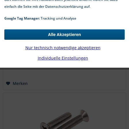
Profilverbindungsschrauben Kreuzschlitz PH und
Sperrzähnen Stahl phosphatiert
einfach die Seite mit der Datenschutzerklärung auf.
Profilverbindungsschrauben Stahl phosphatiert PH mit
Google Tag Manager:
Tracking und Analyse
Sperrzähnen CE EN 14566 Profilverbindungsschrauben aus
Stahl mit phosphatierter Oberfläche und Phillips-
Kreuzschlitz ermöglichen eine sichere Verbindung von
Metallprofilen. Die...
Alle Akzeptieren
ab 6,30 € *
Nur technisch notwendige akzeptieren
Details
Individuelle Einstellungen
Merken