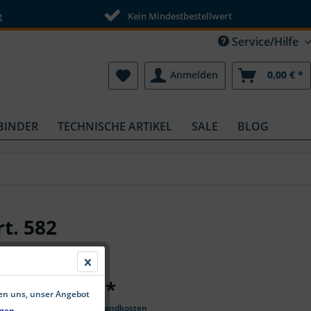
g
Kein Mindestbestellwert
Service/Hilfe
Anmelden
0,00 € *
BINDER
TECHNISCHE ARTIKEL
SALE
BLOG
t. 582
ab 1,44 € *
fen uns, unser Angebot
*inkl. MwSt.
zzgl. Versandkosten
gen.