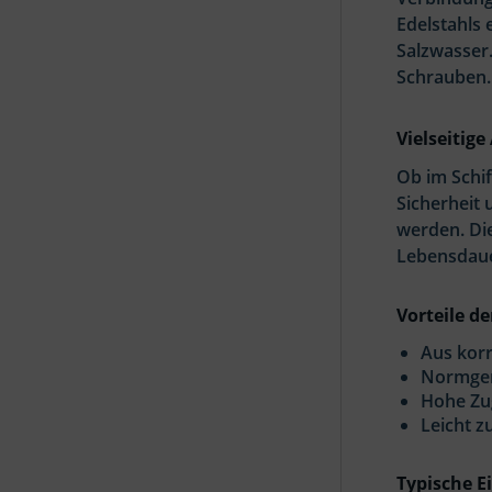
Edelstahls 
Salzwasser
Schrauben.
Vielseiti
Ob im Schi
Sicherheit 
werden. Die
Lebensdaue
Vorteile d
Aus korr
Normger
Hohe Zug
Leicht z
Typische E