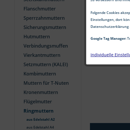
Flanschmutter
Folgende Cookies akzept
Sperrzahnmuttern
Einstellungen, dort kön
Datenschutzerklärung 
Sicherungsmuttern
Hutmuttern
Google Tag Manager:
Tr
Verbindungsmuffen
Individuelle Einstel
Vierkantmuttern
Setzmuttern (KALEI)
Kombimuttern
Muttern für T-Nuten
Kronenmuttern
Flügelmutter
Ringmuttern
aus Edelstahl A2
aus Edelstahl A4