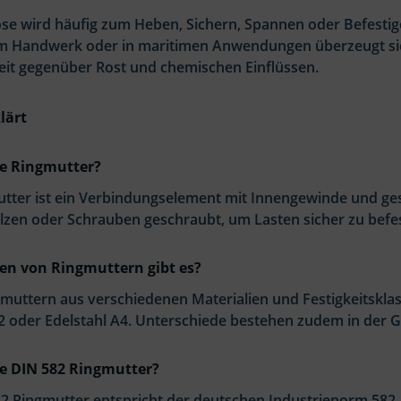
öse wird häufig zum Heben, Sichern, Spannen oder Befesti
 im Handwerk oder in maritimen Anwendungen überzeugt sie
eit gegenüber Rost und chemischen Einflüssen.
lärt
ne Ringmutter?
utter ist ein Verbindungselement mit Innengewinde und ges
zen oder Schrauben geschraubt, um Lasten sicher zu befes
en von Ringmuttern gibt es?
gmuttern aus verschiedenen Materialien und Festigkeitsklas
A2 oder Edelstahl A4. Unterschiede bestehen zudem in der 
ne DIN 582 Ringmutter?
82 Ringmutter entspricht der deutschen Industrienorm 582