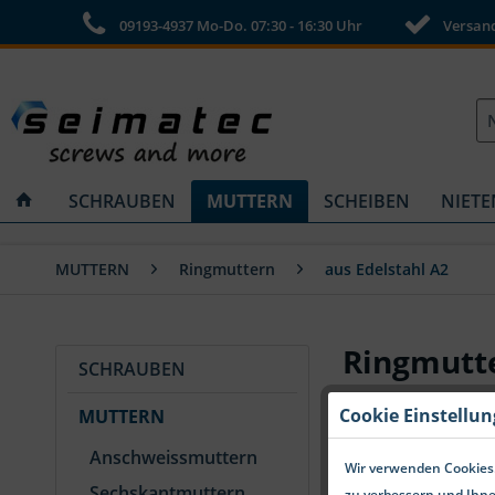
09193-4937 Mo-Do. 07:30 - 16:30 Uhr
Versandk
SCHRAUBEN
MUTTERN
SCHEIBEN
NIETE
MUTTERN
Ringmuttern
aus Edelstahl A2
Ringmutte
SCHRAUBEN
Cookie Einstellu
MUTTERN
Anschweissmuttern
Wir verwenden Cookies.
Sechskantmuttern
zu verbessern und Ihne