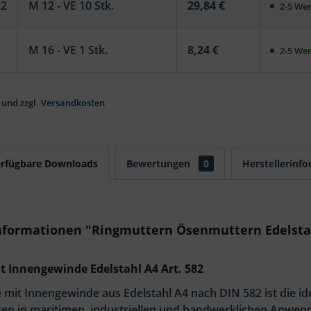
12
M 12 - VE 10 Stk.
29,84 €
2-5 Wer
M 16 - VE 1 Stk.
8,24 €
2-5 Wer
 und zzgl.
Versandkosten
erfügbare Downloads
Bewertungen
0
Herstellerinf
nformationen "Ringmuttern Ösenmuttern Edelstah
t Innengewinde Edelstahl A4 Art. 582
 mit Innengewinde aus Edelstahl A4 nach DIN 582 ist die id
en in maritimen, industriellen und handwerklichen Anwen