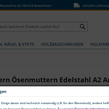
ostenfrei ab 100 EUR Bestellwert
schnelle Lieferun
N, NÄGEL & STIFTE
HOLZBAUSCHRAUBEN
HOLZVER
rn Ösenmuttern Edelstahl A2 Ar
ngen
 Einige davon sind technisch notwendig (z.B. für den Warenkorb), andere hel
n ein besseres Nutzererlebnis zu bieten.
Zu unseren Datenschutzbestimmun