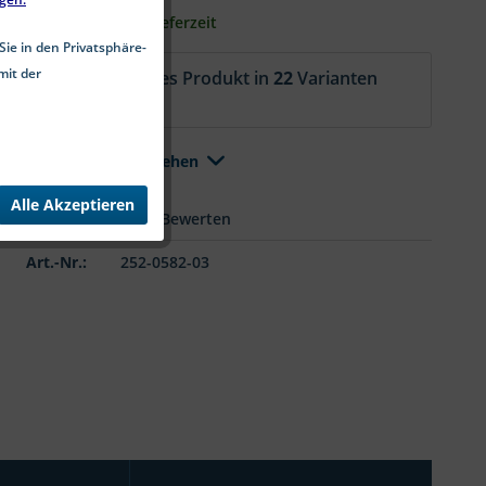
2-5 Werktage Lieferzeit
Sie in den Privatsphäre-
mit der
Aktuell ist dieses Produkt in
22
Varianten
erhältlich.
Alle Varianten ansehen
Alle Akzeptieren
Merken
Bewerten
Art.-Nr.:
252-0582-03