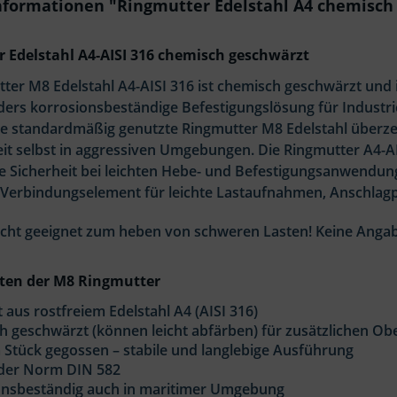
formationen "Ringmutter Edelstahl A4 chemisch 
 Edelstahl A4-AISI 316 chemisch geschwärzt
ter M8 Edelstahl A4-AISI 316 ist chemisch geschwärzt und 
ders korrosionsbeständige Befestigungslösung für Industr
ie standardmäßig genutzte Ringmutter M8 Edelstahl überze
it selbst in aggressiven Umgebungen. Die Ringmutter A4-AI
e Sicherheit bei leichten Hebe- und Befestigungsanwendung
es Verbindungselement für leichte Lastaufnahmen, Anschla
cht geeignet zum heben von schweren Lasten! Keine Anga
ten der M8 Ringmutter
t aus rostfreiem Edelstahl A4 (AISI 316)
 geschwärzt (können leicht abfärben) für zusätzlichen Ob
 Stück gegossen – stabile und langlebige Ausführung
 der Norm DIN 582
onsbeständig auch in maritimer Umgebung