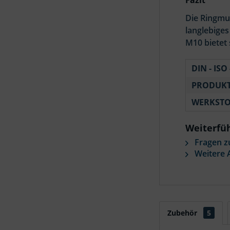
Fazit
Die Ringmut
langlebige
M10 bietet 
DIN - ISO 
PRODUKT
WERKSTO
Weiterfüh
Fragen z
Weitere A
Zubehör
5