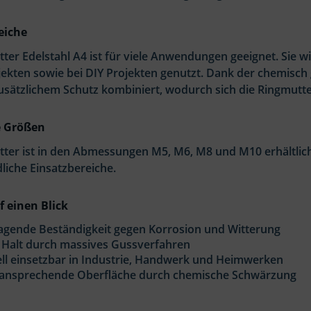
eiche
tter Edelstahl A4 ist für viele Anwendungen geeignet. Sie
jekten sowie bei DIY Projekten genutzt. Dank der chemisch
usätzlichem Schutz kombiniert, wodurch sich die Ringmutte
e Größen
ter ist in den Abmessungen M5, M6, M8 und M10 erhältlich u
liche Einsatzbereiche.
f einen Blick
agende Beständigkeit gegen Korrosion und Witterung
 Halt durch massives Gussverfahren
ll einsetzbar in Industrie, Handwerk und Heimwerken
 ansprechende Oberfläche durch chemische Schwärzung