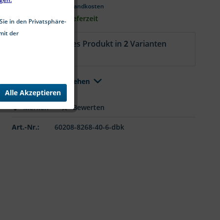
*inkl. MwSt.
zzgl. Versandkosten
2-6 Werktage Lieferzeit
Sie in den Privatsphäre-
mit der
Aktuell ist dieses Produkt in
2
Varianten
erhältlich.
Alle Varianten ansehen
Alle Akzeptieren
Merken
Bewerten
Art.-Nr.:
60208-8268-40-6-dbk