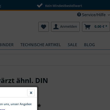
g
Kein Mindestbestellwert
Service/Hilfe
Anmelden
0,00 € *
BINDER
TECHNISCHE ARTIKEL
SALE
BLOG
ärzt ähnl. DIN
ab 1,20 € *
fen uns, unser Angebot
gen.