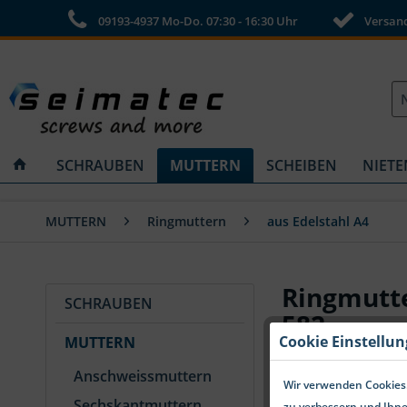
09193-4937 Mo-Do. 07:30 - 16:30 Uhr
Versandk
SCHRAUBEN
MUTTERN
SCHEIBEN
NIETE
MUTTERN
Ringmuttern
aus Edelstahl A4
Ringmutte
SCHRAUBEN
582
Cookie Einstellu
MUTTERN
Anschweissmuttern
Wir verwenden Cookies.
Sechskantmuttern
zu verbessern und Ihne