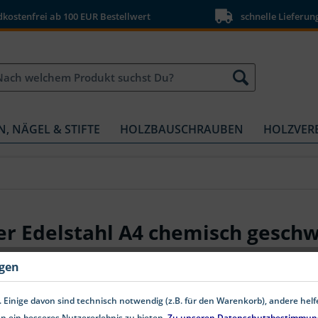
ostenfrei ab 100 EUR Bestellwert
schnelle Lieferun
N, NÄGEL & STIFTE
HOLZBAUSCHRAUBEN
HOLZVER
r Edelstahl A4 chemisch geschw
ngen
 Einige davon sind technisch notwendig (z.B. für den Warenkorb), andere hel
n ein besseres Nutzererlebnis zu bieten.
Zu unseren Datenschutzbestimmun