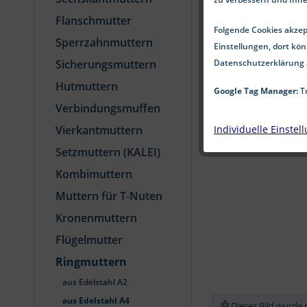
Flanschmutter
Folgende Cookies akzept
Sperrzahnmuttern
Einstellungen, dort kön
Datenschutzerklärung 
Sicherungsmuttern
Hutmuttern
Google Tag Manager:
Tr
Verbindungsmuffen
Individuelle Einstel
Vierkantmuttern
Setzmuttern (KALEI)
Kombimuttern
Muttern für T-Nuten
Kronenmuttern
Flügelmutter
Ringmuttern
aus Edelstahl A2
aus Edelstahl A4
🤖
Dieses Bild wurde m