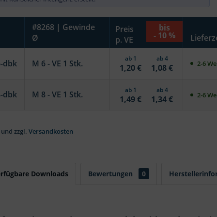
#8268 | Gewinde
bis
Preis
- 10 %
Ø
Lieferz
p. VE
ab 1
ab 4
6-dbk
M 6 - VE 1 Stk.
2-6 Wer
1,20 €
1,08 €
ab 1
ab 4
8-dbk
M 8 - VE 1 Stk.
2-6 Wer
1,49 €
1,34 €
 und zzgl.
Versandkosten
erfügbare Downloads
Bewertungen
0
Herstellerinf