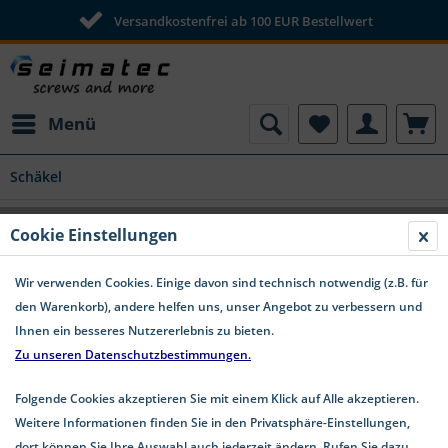
Versandkostenfrei ab 100 EUR Bestellwert
Menü
Schäkel
Rundschäkel gedreht mit Schraubbolzen
Cookie Einstellungen
Edelstahl A4 #082960
Wir verwenden Cookies. Einige davon sind technisch notwendig (z.B. für
den Warenkorb), andere helfen uns, unser Angebot zu verbessern und
Ihnen ein besseres Nutzererlebnis zu bieten.
Zu unseren Datenschutzbestimmungen.
Folgende Cookies akzeptieren Sie mit einem Klick auf Alle akzeptieren.
Weitere Informationen finden Sie in den Privatsphäre-Einstellungen,
dort können Sie Ihre Auswahl auch jederzeit ändern. Rufen Sie dazu