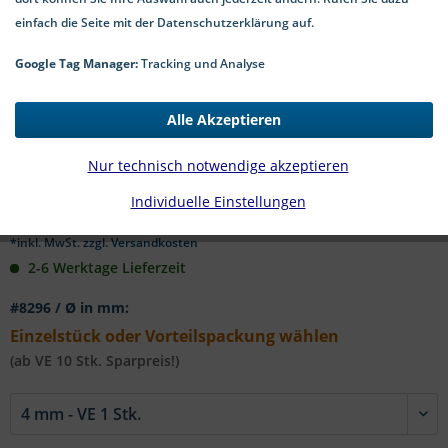
einfach die Seite mit der Datenschutzerklärung auf.
Google Tag Manager:
Tracking und Analyse
Menge:
Preis p. Stk.
Alle Akzeptieren
bis
3
1,69 € *
Nur technisch notwendige akzeptieren
ab
4
1,52 € *
Individuelle Einstellungen
*inkl. MwSt.
zzgl. Versandkosten
2-6 Werktage Lieferzeit
#8296 / Ø in mm:
Einzelstück oder Vorteilspackung wählen
(ab VE 10 Stk. Sparpreis!)