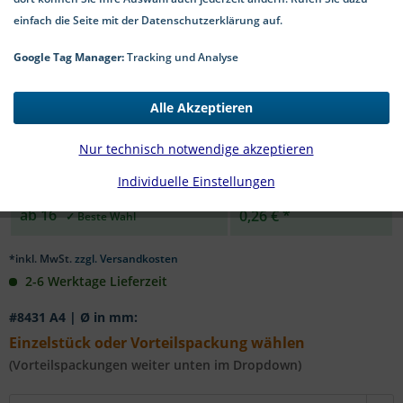
einfach die Seite mit der Datenschutzerklärung auf.
Google Tag Manager:
Tracking und Analyse
Menge:
Preis p. Stk.
Alle Akzeptieren
bis
7
0,31 € *
Nur technisch notwendige akzeptieren
ab
8
0,28 € *
Individuelle Einstellungen
ab
16
0,26 € *
*inkl. MwSt.
zzgl. Versandkosten
2-6 Werktage Lieferzeit
#8431 A4 | Ø in mm:
Einzelstück oder Vorteilspackung wählen
(Vorteilspackungen weiter unten im Dropdown)