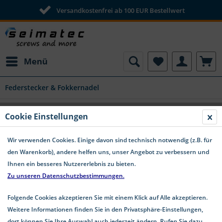
Versandkostenfrei ab 100 EUR Bestellwert
Menü
Federstecker & Fokkernadel
Federstecker doppelt ähnlich DIN 11024
Cookie Einstellungen
Edelstahl A4
Wir verwenden Cookies. Einige davon sind technisch notwendig (z.B. für
den Warenkorb), andere helfen uns, unser Angebot zu verbessern und
Ihnen ein besseres Nutzererlebnis zu bieten.
Zu unseren Datenschutzbestimmungen.
Folgende Cookies akzeptieren Sie mit einem Klick auf Alle akzeptieren.
Weitere Informationen finden Sie in den Privatsphäre-Einstellungen,
dort können Sie Ihre Auswahl auch jederzeit ändern. Rufen Sie dazu