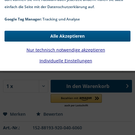
einfach die Seite mit der Datenschutzerklärung auf.
Google Tag Manager:
Tracking und Analyse
44,20 € *
*inkl. MwSt.
zzgl. Versandkosten
Alle Akzeptieren
3-7 Werktage Lieferzeit
Nur technisch notwendige akzeptieren
#88193920 | ØxlxTG in mm:
Individuelle Einstellungen
In den
Warenkorb
Merken
Bewerten
Art.-Nr.:
152-88193-920-040-6060