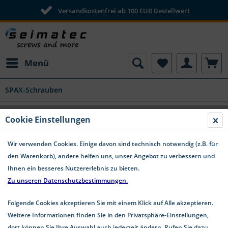
Versandkostenfrei ab 100 EUR Bestellwert
Menü
SPAX-Schrauben
SPAX-T Schrauben mit 4CUT-Spitze und
Cookie Einstellungen
Tellerkopf Edelstahl A2
Wir verwenden Cookies. Einige davon sind technisch notwendig (z.B. für
den Warenkorb), andere helfen uns, unser Angebot zu verbessern und
Ihnen ein besseres Nutzererlebnis zu bieten.
Zu unseren Datenschutzbestimmungen.
Folgende Cookies akzeptieren Sie mit einem Klick auf Alle akzeptieren.
Weitere Informationen finden Sie in den Privatsphäre-Einstellungen,
dort können Sie Ihre Auswahl auch jederzeit ändern. Rufen Sie dazu