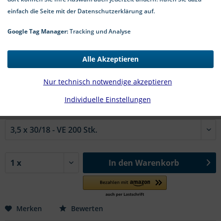
einfach die Seite mit der Datenschutzerklärung auf.
Google Tag Manager:
Tracking und Analyse
15,52 € *
*inkl. MwSt.
zzgl. Versandkosten
Alle Akzeptieren
3-7 Werktage Lieferzeit
Nur technisch notwendige akzeptieren
#88091929:
Individuelle Einstellungen
Nenn Ø x Nennlänge / Gewindelänge ca.
In den
Warenkorb
Merken
Bewerten