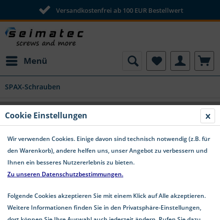
Versandkostenfrei ab 100 EUR Bestellwert
Menü
SPAX-Schrauben
SPAX Holzfensterschrauben FEX-H
Cookie Einstellungen
Senkkopf T-STAR plus Stahl silber
Wir verwenden Cookies. Einige davon sind technisch notwendig (z.B. für
den Warenkorb), andere helfen uns, unser Angebot zu verbessern und
Ihnen ein besseres Nutzererlebnis zu bieten.
Zu unseren Datenschutzbestimmungen.
Folgende Cookies akzeptieren Sie mit einem Klick auf Alle akzeptieren.
Weitere Informationen finden Sie in den Privatsphäre-Einstellungen,
dort können Sie Ihre Auswahl auch jederzeit ändern. Rufen Sie dazu