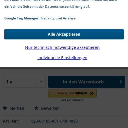
einfach die Seite mit der Datenschutzerklärung auf.
Google Tag Manager:
Tracking und Analyse
35,74 € *
*inkl. MwSt.
zzgl. Versandkosten
Alle Akzeptieren
3-7 Werktage Lieferzeit
Nur technisch notwendige akzeptieren
#88189 | Ø x l in mm:
Individuelle Einstellungen
In den
Warenkorb
Merken
Bewerten
Art.-Nr.:
120-88189-001-040-4030