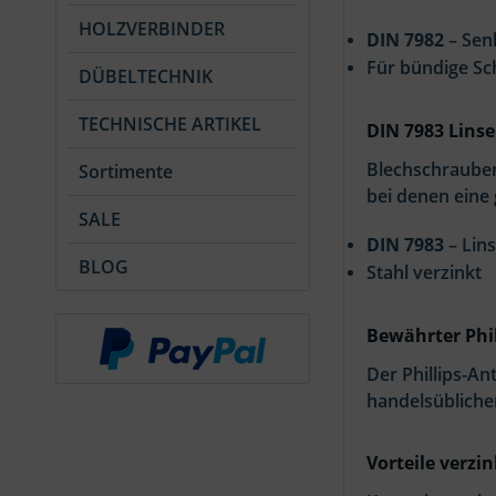
HOLZVERBINDER
DIN 7982
– Sen
Für bündige S
DÜBELTECHNIK
TECHNISCHE ARTIKEL
DIN 7983 Lins
Blechschrauben
Sortimente
bei denen eine
SALE
DIN 7983
– Lin
BLOG
Stahl verzinkt
Bewährter Phil
Der Phillips-An
handelsübliche
Vorteile verzi