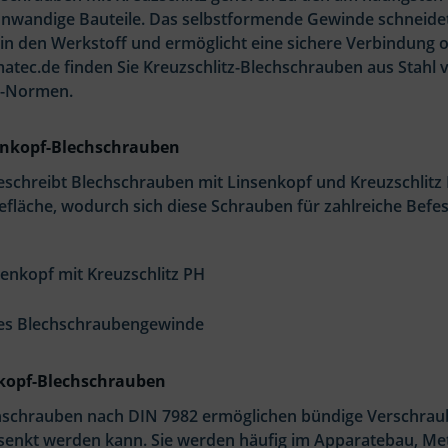
nnwandige Bauteile. Das selbstformende Gewinde schneide
n den Werkstoff und ermöglicht eine sichere Verbindung 
atec.de finden Sie Kreuzschlitz-Blechschrauben aus Stahl 
N-Normen.
enkopf-Blechschrauben
eschreibt Blechschrauben mit Linsenkopf und Kreuzschlitz 
efläche, wodurch sich diese Schrauben für zahlreiche Bef
senkopf mit Kreuzschlitz PH
es Blechschraubengewinde
kopf-Blechschrauben
schrauben nach DIN 7982 ermöglichen bündige Verschraubu
senkt werden kann. Sie werden häufig im Apparatebau, Met