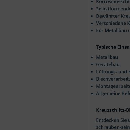
Korrosionsschu
Selbstformende
Bewährter Kreu
Verschiedene 
Für Metallbau 
Typische Einsa
Metallbau
Gerätebau
Lüftungs- und 
Blechverarbeit
Montagearbeit
Allgemeine Bef
Kreuzschlitz-B
Entdecken Sie 
schrauben-seim