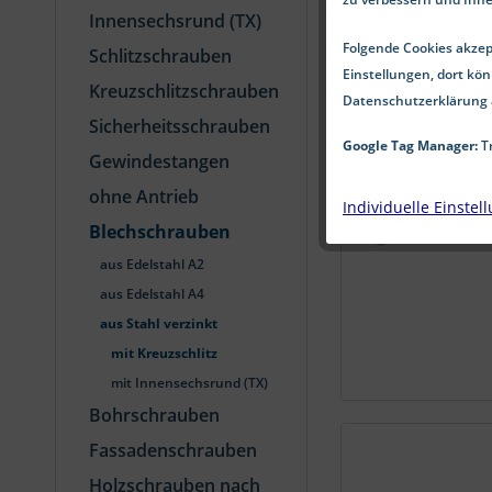
Innensechsrund (TX)
Folgende Cookies akzept
Schlitzschrauben
Einstellungen, dort kön
Kreuzschlitzschrauben
Datenschutzerklärung 
Sicherheitsschrauben
Google Tag Manager:
Tr
Gewindestangen
ohne Antrieb
Individuelle Einstel
Blechschrauben
aus Edelstahl A2
aus Edelstahl A4
aus Stahl verzinkt
mit Kreuzschlitz
mit Innensechsrund (TX)
Bohrschrauben
Fassadenschrauben
Holzschrauben nach