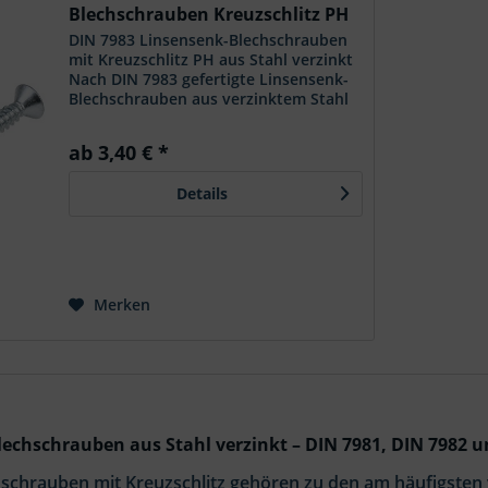
Blechschrauben Kreuzschlitz PH
Stahl verzinkt
DIN 7983 Linsensenk-Blechschrauben
mit Kreuzschlitz PH aus Stahl verzinkt
Nach DIN 7983 gefertigte Linsensenk-
Blechschrauben aus verzinktem Stahl
mit Kreuzschlitz PH. Die Schrauben
entsprechen der genormten Bauform
ab 3,40 € *
mit Linsensenkkopf....
Details
Merken
lechschrauben aus Stahl verzinkt – DIN 7981, DIN 7982 
hschrauben mit Kreuzschlitz gehören zu den am häufigsten