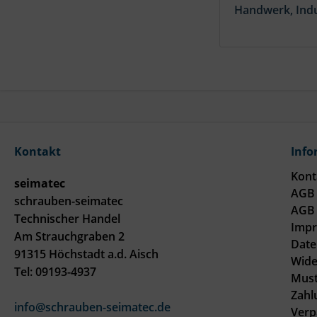
Handwerk, Indu
Kontakt
Info
Kont
seimatec
AGB 
schrauben-seimatec
AGB 
Technischer Handel
Imp
Am Strauchgraben 2
Date
91315 Höchstadt a.d. Aisch
Wide
Tel: 09193-4937
Must
Zahl
info@schrauben-seimatec.de
Verp