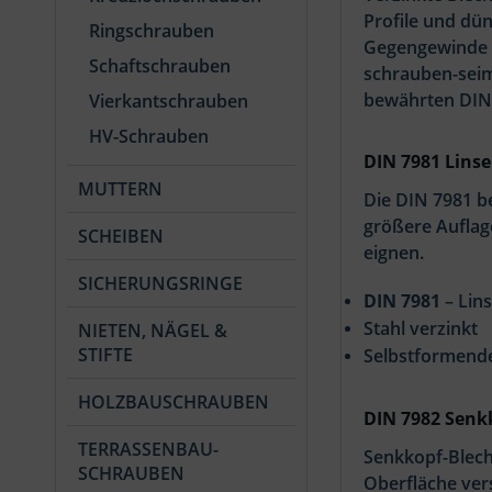
Profile und dü
Ringschrauben
Gegengewinde i
Schaftschrauben
schrauben-seim
bewährten DI
Vierkantschrauben
HV-Schrauben
DIN 7981 Lins
MUTTERN
Die DIN 7981 b
größere Auflag
SCHEIBEN
eignen.
SICHERUNGSRINGE
DIN 7981
– Lin
Stahl verzinkt
NIETEN, NÄGEL &
STIFTE
Selbstformend
HOLZBAUSCHRAUBEN
DIN 7982 Senk
TERRASSENBAU-
Senkkopf-Blech
SCHRAUBEN
Oberfläche ver