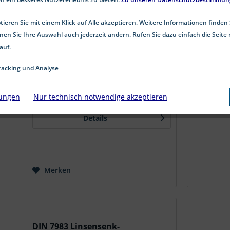
DIN 7981 Blechschrauben
ieren Sie mit einem Klick auf Alle akzeptieren. Weitere Informationen finden 
Linsenkopf Kreuzschlitz PH Stahl
nen Sie Ihre Auswahl auch jederzeit ändern. Rufen Sie dazu einfach die Seite 
verzinkt
Blechschrauben DIN 7981 Linsenkopf
auf.
PH verzinkt aus Stahl Blechschrauben
nach DIN 7981 aus verzinktem Stahl
acking und Analyse
mit Linsenkopf und Kreuzschlitz PH,
auch als Blechgewindeschrauben
bekannt, eignen sich ideal für sichere
lungen
Nur technisch notwendige akzeptieren
ab 3,30 € *
Befestigungen in dünnen...
Details
Merken
DIN 7983 Linsensenk-