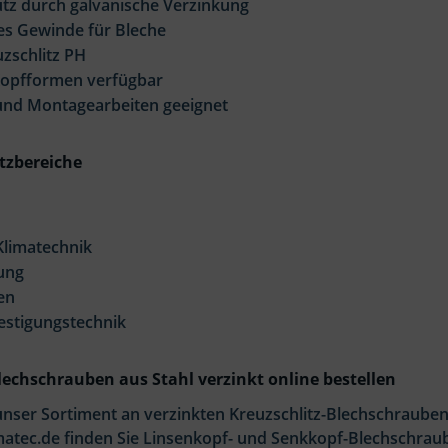
tz durch galvanische Verzinkung
s Gewinde für Bleche
zschlitz PH
Kopfformen verfügbar
und Montagearbeiten geeignet
tzbereiche
Klimatechnik
ung
en
estigungstechnik
lechschrauben aus Stahl verzinkt online bestellen
unser Sortiment an verzinkten Kreuzschlitz-Blechschrauben
atec.de finden Sie Linsenkopf- und Senkkopf-Blechschrau