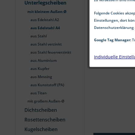
Unterlegscheiben
mit kleinem Außen-Ø
Folgende Cookies akzept
aus Edelstahl A2
Einstellungen, dort kön
Datenschutzerklärung 
aus Edelstahl A4
aus Stahl
Google Tag Manager:
Tr
aus Stahl verzinkt
aus Stahl feuerverzinkt
Individuelle Einstel
aus Aluminium
aus Kupfer
aus Messing
aus Kunststoff (PA)
aus Titan
mit großem Außen-Ø
Dichtscheiben
Rosettenscheiben
Kugelscheiben