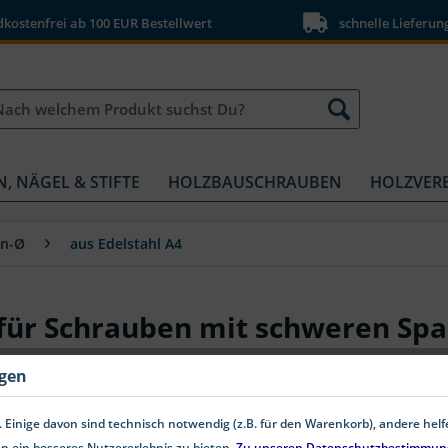
ostenfrei ab 100 EUR Bestellwert
schnelle Lieferun
N, NÄGEL & STIFTE
HOLZBAUSCHRAUBEN
HOLZVER
en-Ø
aus Edelstahl A4
für Schrauben mit schweren Sp
ngen
 Einige davon sind technisch notwendig (z.B. für den Warenkorb), andere hel
n ein besseres Nutzererlebnis zu bieten.
Zu unseren Datenschutzbestimmun