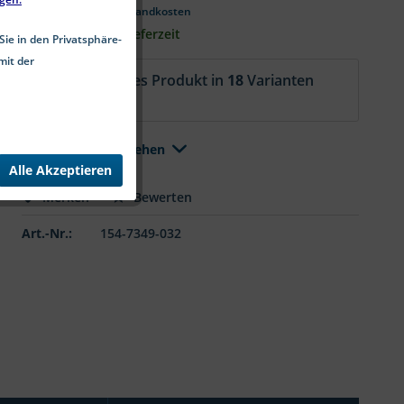
*inkl. MwSt.
zzgl. Versandkosten
2-5 Werktage Lieferzeit
Sie in den Privatsphäre-
mit der
Aktuell ist dieses Produkt in
18
Varianten
erhältlich.
Alle Varianten ansehen
Alle Akzeptieren
Merken
Bewerten
Art.-Nr.:
154-7349-032