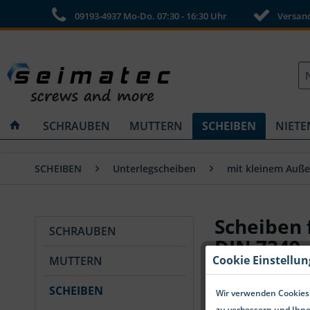
09193-4937 Mo-Do. 07:30 - 16:30 Uhr
Versandk
SCHRAUBEN
MUTTERN
SCHEIBEN
NIETE
SCHEIBEN
Unterlegscheiben
mit kleinem Auß
Scheiben 
SCHRAUBEN
DIN 7349
Cookie Einstellu
MUTTERN
SCHEIBEN
Wir verwenden Cookies.
zu verbessern und Ihne