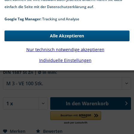
einfach die Seite mit der Datenschutzerklärung auf.
Google Tag Manager:
Tracking und Analyse
🤖
Dieses Bild wurde mit Künstlicher Intelligenz erstellt.
Alle Akzeptieren
5,90 € *
Nur technisch notwendige akzeptieren
*inkl. MwSt.
zzgl. Versandkosten
Individuelle Einstellungen
2-5 Werktage Lieferzeit
DIN 1587 St Zn | Ø in mm:
In den
Warenkorb
Merken
Bewerten