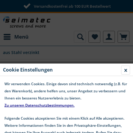
Versandkostenfrei ab 100 EUR Bestellwert
Menü
aus Stahl verzinkt
DIN 1587 Hutmuttern hohe Form Stahl
Cookie Einstellungen
verzinkt
Wir verwenden Cookies. Einige davon sind technisch notwendig (z.B. für
den Warenkorb), andere helfen uns, unser Angebot zu verbessern und
Ihnen ein besseres Nutzererlebnis zu bieten.
Zu unseren Datenschutzbestimmungen.
Folgende Cookies akzeptieren Sie mit einem Klick auf Alle akzeptieren.
Weitere Informationen finden Sie in den Privatsphäre-Einstellungen,
dort können Sie Ihre Auswahl auch jederzeit ändern. Rufen Sie dazu