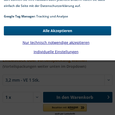
einfach die Seite mit der Datenschutzerklärung auf.
Google Tag Manager:
Tracking und Analyse
0,11 € *
Alle Akzeptieren
*inkl. MwSt.
zzgl. Versandkosten
Nur technisch notwendige akzeptieren
2-5 Werktage Lieferzeit
Individuelle Einstellungen
#NF E 25-513 | Ø in mm:
Einzelstück oder Vorteilspackung wählen
(Vorteilspackungen weiter unten im Dropdown)
In den
Warenkorb