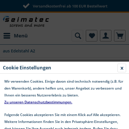
Versandkostenfrei ab 100 EUR Bestellwert
Menü
aus Edelstahl A2
AFNOR Beilagscheiben Form LL Edelstahl
Cookie Einstellungen
A2
(
1
)
Wir verwenden Cookies. Einige davon sind technisch notwendig (z.B. für
den Warenkorb), andere helfen uns, unser Angebot zu verbessern und
Ihnen ein besseres Nutzererlebnis zu bieten.
Zu unseren Datenschutzbestimmungen.
Folgende Cookies akzeptieren Sie mit einem Klick auf Alle akzeptieren.
Weitere Informationen finden Sie in den Privatsphäre-Einstellungen,
dort können Sie Ihre Auswahl auch jederzeit ändern. Rufen Sie dazu