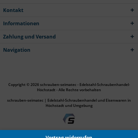
Kontakt
Informationen
Zahlung und Versand
Navigation
Copyright © 2026 schrauben-seimatec - Edelstahl-Schraubenhandel-
Höchstadt - Alle Rechte vorbehalten
schrauben-seimatec | Edelstahl-Schraubenhandel und Eisenwaren in
Höchstadt und Umgebung
Durchschnittliche Bewertung:
Vertrag widerrufen
4,9
/
5
Bewertungspunkte aus
1355
Bewertungen