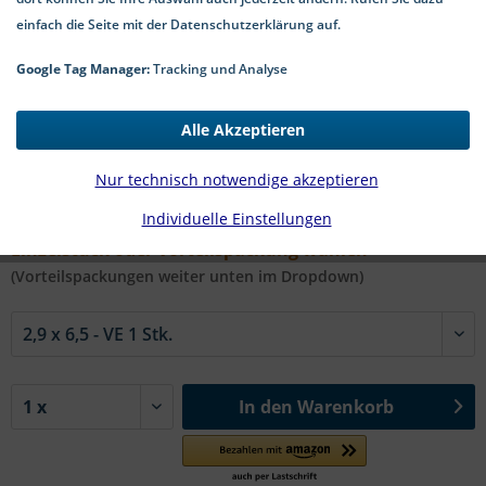
einfach die Seite mit der Datenschutzerklärung auf.
Google Tag Manager:
Tracking und Analyse
0,86 € *
Alle Akzeptieren
*inkl. MwSt.
zzgl. Versandkosten
1-4 Werktage Lieferzeit
Nur technisch notwendige akzeptieren
Individuelle Einstellungen
#9100 A2 SW | Ø x l in mm:
Einzelstück oder Vorteilspackung wählen
(Vorteilspackungen weiter unten im Dropdown)
In den
Warenkorb