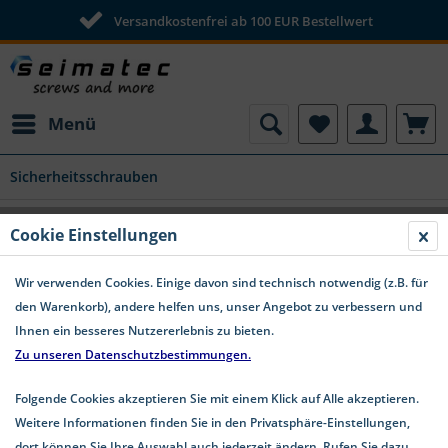
Versandkostenfrei ab 100 EUR Bestellwert
Menü
Sicherheitsschrauben
Sicherheitsschrauben Zweiloch mit
Cookie Einstellungen
Blechschraubengewinde Edelstahl A2
Wir verwenden Cookies. Einige davon sind technisch notwendig (z.B. für
den Warenkorb), andere helfen uns, unser Angebot zu verbessern und
Ihnen ein besseres Nutzererlebnis zu bieten.
Zu unseren Datenschutzbestimmungen.
Folgende Cookies akzeptieren Sie mit einem Klick auf Alle akzeptieren.
Weitere Informationen finden Sie in den Privatsphäre-Einstellungen,
dort können Sie Ihre Auswahl auch jederzeit ändern. Rufen Sie dazu