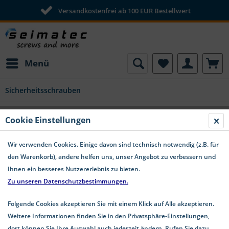
Versandkostenfrei ab 100 EUR Bestellwert
Menü
Sicherheitsschrauben
Sicherheitsschraube ISK+PIN
Cookie Einstellungen
Flachrundkopf Blechgewinde A2
Wir verwenden Cookies. Einige davon sind technisch notwendig (z.B. für
den Warenkorb), andere helfen uns, unser Angebot zu verbessern und
Ihnen ein besseres Nutzererlebnis zu bieten.
Zu unseren Datenschutzbestimmungen.
Folgende Cookies akzeptieren Sie mit einem Klick auf Alle akzeptieren.
Weitere Informationen finden Sie in den Privatsphäre-Einstellungen,
dort können Sie Ihre Auswahl auch jederzeit ändern. Rufen Sie dazu