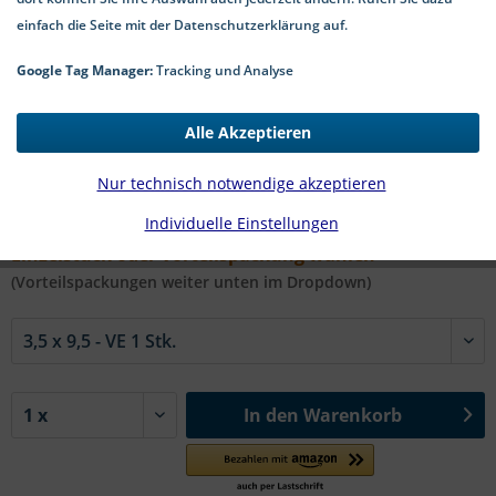
einfach die Seite mit der Datenschutzerklärung auf.
Google Tag Manager:
Tracking und Analyse
0,24 € *
Alle Akzeptieren
*inkl. MwSt.
zzgl. Versandkosten
1-4 Werktage Lieferzeit
Nur technisch notwendige akzeptieren
Individuelle Einstellungen
#Art. 9110 A2 SW | Ø x l in mm:
Einzelstück oder Vorteilspackung wählen
(Vorteilspackungen weiter unten im Dropdown)
In den
Warenkorb