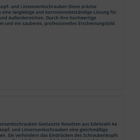
kkopf- und Linsensenkschrauben Diese präzise
n eine langlebige und korrosionsbeständige Lösung für
und Außenbereichen. Durch ihre hochwertige
m und ein sauberes, professionelles Erscheinungsbild
k Die gedrehten Edelstahl-Rosetten dienen...
sensenkschrauben Gestanzte Rosetten aus Edelstahl A4
kkopf- und Linsensenkschrauben eine gleichmäßige
sten. Sie verhindern das Eindrücken des Schraubenkopfs