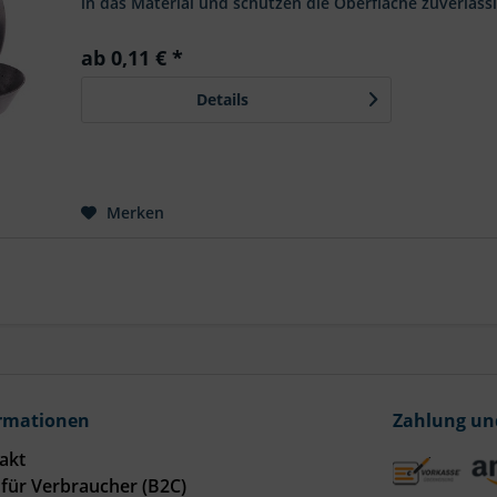
in das Material und schützen die Oberfläche zuverläss
höchste Korrosionsbeständigkeit – perfekt für Anwend
ab 0,11 € *
Details
Merken
rmationen
Zahlung un
akt
für Verbraucher (B2C)