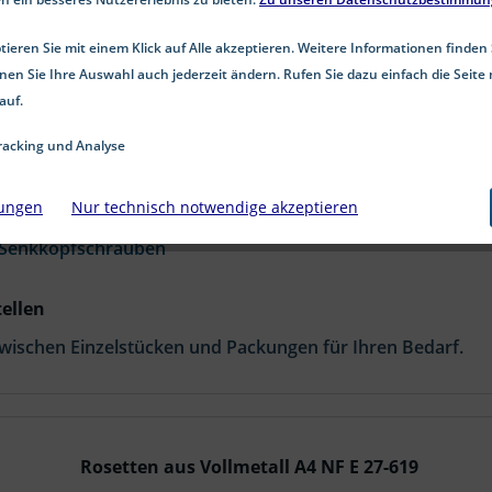
eiben aus Edelstahl A4 – gestanzt & Vollmetall
tenscheiben aus Edelstahl A4 sind ideal für
Senkkopfschr
ieren Sie mit einem Klick auf Alle akzeptieren. Weitere Informationen finden 
kten Halt und Korrosionsschutz. Erhältlich stückweise ode
nen Sie Ihre Auswahl auch jederzeit ändern. Rufen Sie dazu einfach die Seite 
ndustrie und Heimwerker.
auf.
acking und Analyse
r Rosettenscheiben
 Belastungen geeignet
lungen
Nur technisch notwendige akzeptieren
egen Seewasser und Chemikalien
Senkkopfschrauben
tellen
wischen Einzelstücken und Packungen für Ihren Bedarf.
Rosetten aus Vollmetall A4 NF E 27-619