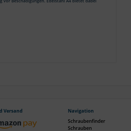
ig vor Beschädigungen. Edelstahl A4 bietet dabei
ungen im Außenbereich, in...
d Versand
Navigation
Schraubenfinder
Schrauben