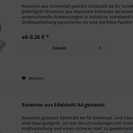
Rosetten aus Vollmetall gedreht Edelstahl A4 für Sen
gefertigten Rosetten aus massivem Edelstahl A4 biete
anspruchsvolle Anwendungen in Industrie, Handwerk 
Drehbearbeitung garantieren sie eine perfekte Passfor
bei jeder Verschraubung. Perfekter Sitz und edle Opti
ab 0,26 € *
Details
Merken
Rosetten aus Edelstahl A4 gestanzt
Rosetten gestanzt Edelstahl A4 für Senkkopf- und Lin
sind ideal geeignet, um bei Verschraubungen mit Sen
Kraftverteilung und einen sicheren Halt zu gewährlei