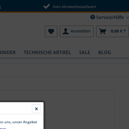
g
Kein Mindestbestellwert
Service/Hilfe
Anmelden
0,00 € *
BINDER
TECHNISCHE ARTIKEL
SALE
BLOG
fen uns, unser Angebot
gen.