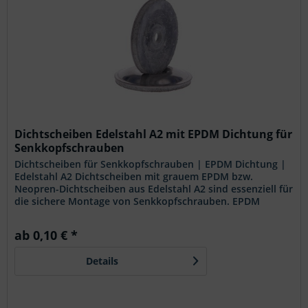
Dichtscheiben Edelstahl A2 mit EPDM Dichtung für
Senkkopfschrauben
Dichtscheiben für Senkkopfschrauben | EPDM Dichtung |
Edelstahl A2 Dichtscheiben mit grauem EPDM bzw.
Neopren-Dichtscheiben aus Edelstahl A2 sind essenziell für
die sichere Montage von Senkkopfschrauben. EPDM
Dichtscheiben / Neopren-Scheiben bieten hervorragenden
Schutz gegen Feuchtigkeit und Vibrationen. Diese
ab 0,10 € *
Materialien sind bekannt für ihre Beständigkeit gegen
Witterungseinflüsse, UV-Strahlung und Ozon. Die grauen
Details
EPDM Dichtscheiben bzw. Neopren-Scheiben mit
integrierter Scheibe aus...