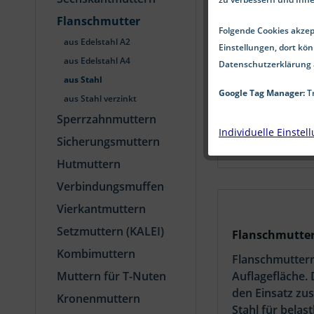
Flanschmutter
Folgende Cookies akzept
aus Edelstahl A2
Einstellungen, dort kön
aus Edelstahl A4
Datenschutzerklärung 
aus Stahl
Google Tag Manager:
Tr
aus Stahl verzinkt
Sperrzahnmuttern
Individuelle Einstel
Sicherungsmuttern
Hutmuttern
Verbindungsmuffen
Vierkantmuttern
Setzmuttern (KALEI)
Flanschmutter
Kombimuttern
Flanschmuttern
Muttern für T-Nuten
Auflagefläche.
den Einsatz zu
Kronenmuttern
Stahl für bela