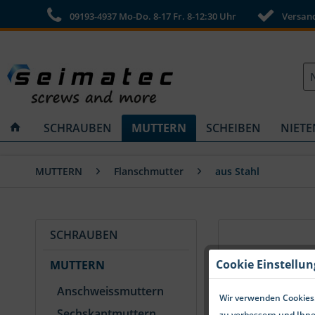
09193-4937 Mo-Do. 8-17 Fr. 8-12:30 Uhr
Versandk
SCHRAUBEN
MUTTERN
SCHEIBEN
NIETE
MUTTERN
Flanschmutter
aus Stahl
SCHRAUBEN
Cookie Einstellu
MUTTERN
Anschweissmuttern
Wir verwenden Cookies.
Sechskantmuttern
zu verbessern und Ihne