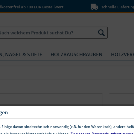
ostenfrei ab 100 EUR Bestellwert
schnelle Lieferun
N, NÄGEL & STIFTE
HOLZBAUSCHRAUBEN
HOLZVER
DIN 6923 8 Sechskantmuttern
ngen
mit Flansch Stahl
DIN 6923 Flanschmuttern aus Stahl
 Einige davon sind technisch notwendig (z.B. für den Warenkorb), andere hel
Festigkeitsklasse 8 Die Flanschmuttern
nach DIN 6923 werden aus Stahl
n ein besseres Nutzererlebnis zu bieten.
Zu unseren Datenschutzbestimmun