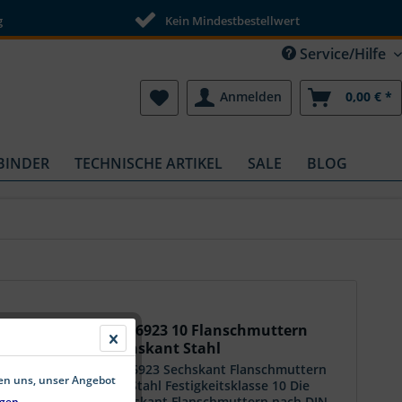
g
Kein Mindestbestellwert
Service/Hilfe
Anmelden
0,00 € *
BINDER
TECHNISCHE ARTIKEL
SALE
BLOG
DIN 6923 10 Flanschmuttern
Sechskant Stahl
DIN 6923 Sechskant Flanschmuttern
fen uns, unser Angebot
aus Stahl Festigkeitsklasse 10 Die
Sechskant Flanschmuttern nach DIN
gen.