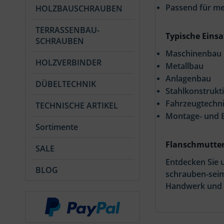
Passend für m
HOLZBAUSCHRAUBEN
TERRASSENBAU-
Typische Einsa
SCHRAUBEN
Maschinenbau
HOLZVERBINDER
Metallbau
Anlagenbau
DÜBELTECHNIK
Stahlkonstrukt
Fahrzeugtechn
TECHNISCHE ARTIKEL
Montage- und B
Sortimente
Flanschmutter
SALE
Entdecken Sie 
BLOG
schrauben-seim
Handwerk und 