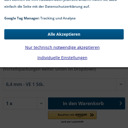
einfach die Seite mit der Datenschutzerklärung auf.
Google Tag Manager:
Tracking und Analyse
0,51 € *
Alle Akzeptieren
*inkl. MwSt.
zzgl. Versandkosten
2-5 Werktage Lieferzeit
Nur technisch notwendige akzeptieren
#DIN 6319 / d1 in mm:
Individuelle Einstellungen
Einzelstück oder Vorteilspackung wählen
(Vorteilspackungen weiter unten im Dropdown)
In den
Warenkorb