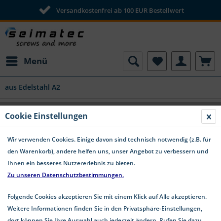
Versandkostenfrei ab 100 EUR Bestellwert
Menü
aus Edelstahl A2
Kugelscheiben A2 Form C DIN 6319
Cookie Einstellungen
Wir verwenden Cookies. Einige davon sind technisch notwendig (z.B. für
den Warenkorb), andere helfen uns, unser Angebot zu verbessern und
Ihnen ein besseres Nutzererlebnis zu bieten.
Zu unseren Datenschutzbestimmungen.
Folgende Cookies akzeptieren Sie mit einem Klick auf Alle akzeptieren.
Weitere Informationen finden Sie in den Privatsphäre-Einstellungen,
dort können Sie Ihre Auswahl auch jederzeit ändern. Rufen Sie dazu