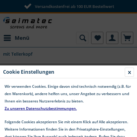
Versandkostenfrei ab 100 EUR Bestellwert
Menü
mit Tellerkopf
Cookie Einstellungen
Tellerkopf Holzbauschrauben aus Edelstahl A4
Wir verwenden Cookies. Einige davon sind technisch notwendig (z.B. für
Tellerkopf Holzbauschrauben aus Edelstahl A4 – Robust
den Warenkorb), andere helfen uns, unser Angebot zu verbessern und
& Langlebig Perfekt für den Holzbau: TX-Antrieb &
Ihnen ein besseres Nutzererlebnis zu bieten.
Schneidkerbe Unsere Tellerkopf Holzbauschrauben aus
Zu unseren Datenschutzbestimmungen.
Edelstahl A4 bieten...
mehr erfahren »
Folgende Cookies akzeptieren Sie mit einem Klick auf Alle akzeptieren.
Weitere Informationen finden Sie in den Privatsphäre-Einstellungen,
dort können Sie Ihre Auswahl auch jederzeit ändern. Rufen Sie dazu