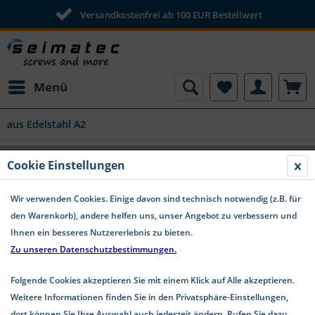
Versandkostenfrei ab 100 EUR Bestellwert
Menü
aus Edelstahl A2
Cookie Einstellungen
Holzbauschrauben aus Edelstahl A2
Wir verwenden Cookies. Einige davon sind technisch notwendig (z.B. für
Holzbauschrauben aus Edelstahl A2 – Rostfrei &
den Warenkorb), andere helfen uns, unser Angebot zu verbessern und
Langlebig Perfekt für Holzbau & Außenanwendungen
Ihnen ein besseres Nutzererlebnis zu bieten.
Unsere Edelstahl A2 Holzbauschrauben bieten höchste
Zu unseren Datenschutzbestimmungen.
Korrosionsbeständigkeit und...
mehr erfahren »
Folgende Cookies akzeptieren Sie mit einem Klick auf Alle akzeptieren.
Weitere Informationen finden Sie in den Privatsphäre-Einstellungen,
dort können Sie Ihre Auswahl auch jederzeit ändern. Rufen Sie dazu