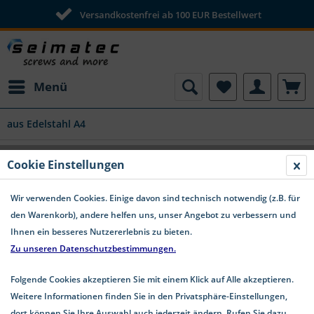
Versandkostenfrei ab 100 EUR Bestellwert
Menü
aus Edelstahl A4
Cookie Einstellungen
Holzbauschrauben aus Edelstahl A4 | Ideal für
ihre DIY-Projekte im Außenbereich
Wir verwenden Cookies. Einige davon sind technisch notwendig (z.B. für
den Warenkorb), andere helfen uns, unser Angebot zu verbessern und
Holzbauschrauben aus Edelstahl A4 Perfekt für den
Ihnen ein besseres Nutzererlebnis zu bieten.
Holzbau – Verschiedene Kopfformen für jeden Einsatz
Zu unseren Datenschutzbestimmungen.
Unsere Holzbauschrauben aus Edelstahl A4 sind speziell
für den Einsatz im...
mehr erfahren »
Folgende Cookies akzeptieren Sie mit einem Klick auf Alle akzeptieren.
Weitere Informationen finden Sie in den Privatsphäre-Einstellungen,
dort können Sie Ihre Auswahl auch jederzeit ändern. Rufen Sie dazu