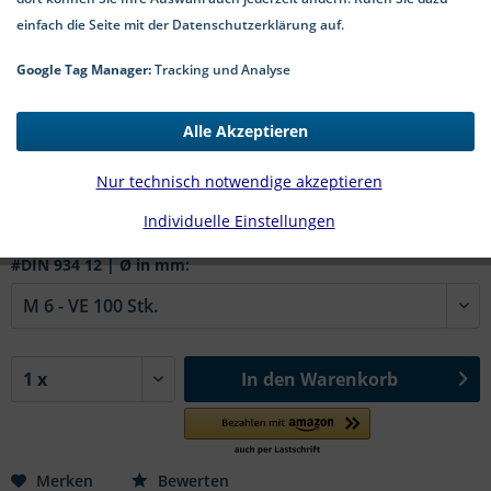
einfach die Seite mit der Datenschutzerklärung auf.
Google Tag Manager:
Tracking und Analyse
🤖
Dieses Bild wurde mit Künstlicher Intelligenz erstellt.
Alle Akzeptieren
1,50 € *
Nur technisch notwendige akzeptieren
*inkl. MwSt.
zzgl. Versandkosten
Individuelle Einstellungen
2-5 Werktage Lieferzeit
#DIN 934 12 | Ø in mm:
In den
Warenkorb
Merken
Bewerten