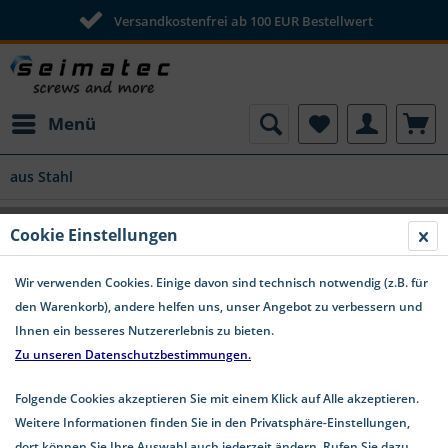
Versandkostenfrei ab 100 EUR Bestellwert
Menü
aus Stahl
DIN 934 12 Sechskantmuttern Stahl
Cookie Einstellungen
blank
Wir verwenden Cookies. Einige davon sind technisch notwendig (z.B. für
den Warenkorb), andere helfen uns, unser Angebot zu verbessern und
Ihnen ein besseres Nutzererlebnis zu bieten.
Zu unseren Datenschutzbestimmungen.
Folgende Cookies akzeptieren Sie mit einem Klick auf Alle akzeptieren.
Weitere Informationen finden Sie in den Privatsphäre-Einstellungen,
dort können Sie Ihre Auswahl auch jederzeit ändern. Rufen Sie dazu