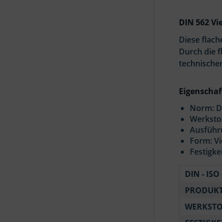
DIN 562 Vi
Diese flac
Durch die f
technische
Eigenschaf
Norm: D
Werkstof
Ausführu
Form: V
Festigke
DIN - ISO 
PRODUKT
WERKSTO