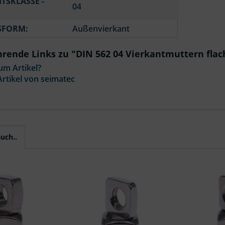
ITSKLASSE -
04
SFORM:
Außenvierkant
rende Links zu "DIN 562 04 Vierkantmuttern flac
um Artikel?
rtikel von seimatec
uch..