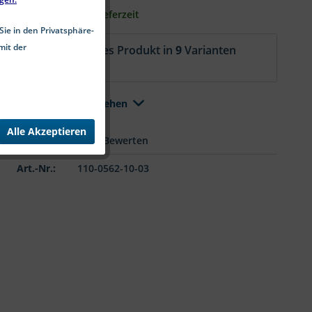
2-5 Werktage Lieferzeit
Sie in den Privatsphäre-
mit der
Aktuell ist dieses Produkt in
9
Varianten
erhältlich.
Alle Varianten ansehen
Alle Akzeptieren
Merken
Bewerten
Art.-Nr.:
110-0562-10-03