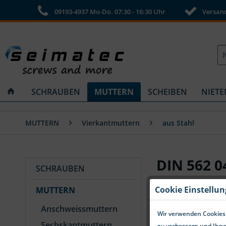
09193-4937 Mo-Do. 07:30 - 16:30 Uhr
Versandk
SCHRAUBEN
MUTTERN
SCHEIBEN
NIETE
MUTTERN
Vierkantmuttern
aus Stahl
DIN 562 0
SCHRAUBEN
Cookie Einstellu
MUTTERN
Anschweissmuttern
Wir verwenden Cookies.
Sechskantmuttern
zu verbessern und Ihne