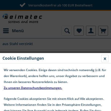
Versandkostenfrei ab 100 EUR Bestellwert
Menü
aus Stahl verzinkt
DIN 137 A Federscheiben Stahl verzinkt
Cookie Einstellungen
Wir verwenden Cookies. Einige davon sind technisch notwendig (z.B. für
den Warenkorb), andere helfen uns, unser Angebot zu verbessern und
Ihnen ein besseres Nutzererlebnis zu bieten.
Zu unseren Datenschutzbestimmungen.
Folgende Cookies akzeptieren Sie mit einem Klick auf Alle akzeptieren.
Weitere Informationen finden Sie in den Privatsphäre-Einstellungen,
dort können Sie Ihre Auswahl auch jederzeit ändern. Rufen Sie dazu