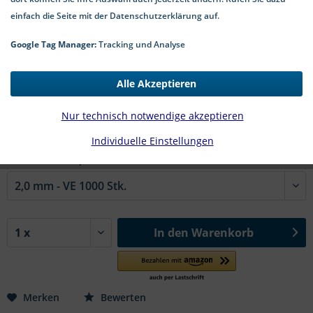
einfach die Seite mit der Datenschutzerklärung auf.
Google Tag Manager:
Tracking und Analyse
🤖
Dieses Bild wurde mit Künstlicher Intelligenz erstellt.
Alle Akzeptieren
5,30 € *
*inkl. MwSt.
zzgl. Versandkosten
Nur technisch notwendige akzeptieren
2-5 Werktage Lieferzeit
Individuelle Einstellungen
#DIN 137 A zn | Innen-Ø in mm:
In den
Warenkorb
Merken
Bewerten