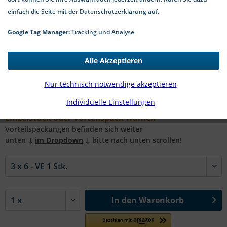
einfach die Seite mit der Datenschutzerklärung auf.
Google Tag Manager:
Tracking und Analyse
0,37 € *
Alle Akzeptieren
*inkl. MwSt.
zzgl. Versandkosten
4-8 Werktage Lieferzeit
Nur technisch notwendige akzeptieren
#DIN 661 MS | Ø x l in mm:
Individuelle Einstellungen
Einzelstück oder Vorteilspack wählen
Vorteilspackungen befinden sich weiter
unten ↓
im Dropdown
↓ bitte nach unten scrollen!
In den
Warenkorb