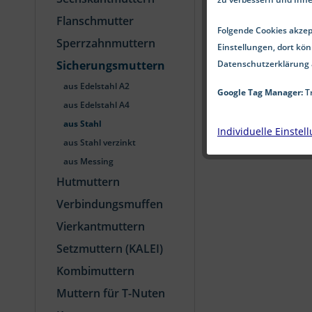
Flanschmutter
Folgende Cookies akzept
Sperrzahnmuttern
Einstellungen, dort kön
Datenschutzerklärung 
Sicherungsmuttern
aus Edelstahl A2
Google Tag Manager:
Tr
aus Edelstahl A4
aus Stahl
Individuelle Einstel
aus Stahl verzinkt
aus Messing
Hutmuttern
Verbindungsmuffen
Vierkantmuttern
Setzmuttern (KALEI)
Kombimuttern
Muttern für T-Nuten