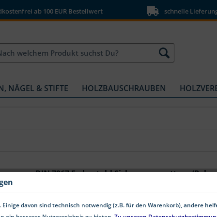
ostenfrei ab 100 EUR Bestellwert
schnelle Lieferun
N, NÄGEL & STIFTE
HOLZBAUSCHRAUBEN
HOLZVER
DIN 7967 Federstahl Sicherungsmuttern (Palmu
ngen
DIN 7967 Sicherungsmuttern (Palmuttern) aus Federst
Federstahl gefertigt und sind auch unter der Bezeich
 Einige davon sind technisch notwendig (z.B. für den Warenkorb), andere hel
Vorgaben der Norm DIN 7967 und den angegebenen P
n ein besseres Nutzererlebnis zu bieten.
Zu unseren Datenschutzbestimmun