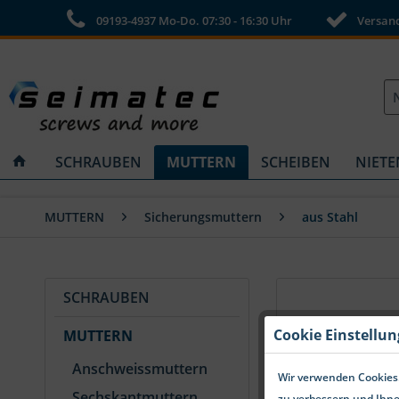
09193-4937 Mo-Do. 07:30 - 16:30 Uhr
Versandk
SCHRAUBEN
MUTTERN
SCHEIBEN
NIETE
MUTTERN
Sicherungsmuttern
aus Stahl
SCHRAUBEN
Cookie Einstellu
MUTTERN
Anschweissmuttern
Wir verwenden Cookies.
Sechskantmuttern
zu verbessern und Ihne