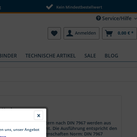
g
Kein Mindestbestellwert
Service/Hilfe
Anmelden
0,00 € *
BINDER
TECHNISCHE ARTIKEL
SALE
BLOG
tter)
ahl Die Sicherungsmuttern nach DIN 7967 werden aus
nung Palmuttern bekannt. Die Ausführung entspricht den
fen uns, unser Angebot
roduktmerkmalen. Eigenschaften Norm: DIN 7967
gen.